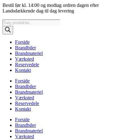
Videre
Bestil før kl. 14:00 og modtag ordren dagen efter
til
Landsdækkende dag til dag levering
indhold
Products
search
Forside
Brandbiler
Brandmateriel
Værksted
Reservedele
Kontakt
Forside
Brandbiler
Brandmateriel
Værksted
Reservedele
Kontakt
Forside
Brandbiler
Brandmateriel
Værksted