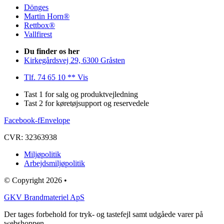
Dönges
Martin Horn®
Rettbox®
Vallfirest
Du finder os her
Kirkegårdsvej 29, 6300 Gråsten
Tlf. 74 65 10 ** Vis
Tast 1 for salg og produktvejledning
Tast 2 for køretøjsupport og reservedele
Facebook-f
Envelope
CVR: 32363938
Miljøpolitik
Arbejdsmiljøpolitik
© Copyright 2026 •
GKV Brandmateriel ApS
Der tages forbehold for tryk- og tastefejl samt udgåede varer på
webshoppen.