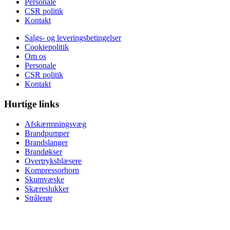
Personale
CSR politik
Kontakt
Salgs- og leveringsbetingelser
Cookiepolitik
Om os
Personale
CSR politik
Kontakt
Hurtige links
Afskærmningsvæg
Brandpumper
Brandslanger
Brandøkser
Overtryksblæsere
Kompressorhorn
Skumvæske
Skæreslukker
Strålerør