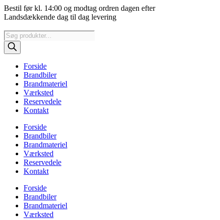
Videre
Bestil før kl. 14:00 og modtag ordren dagen efter
til
Landsdækkende dag til dag levering
indhold
Products
search
Forside
Brandbiler
Brandmateriel
Værksted
Reservedele
Kontakt
Forside
Brandbiler
Brandmateriel
Værksted
Reservedele
Kontakt
Forside
Brandbiler
Brandmateriel
Værksted