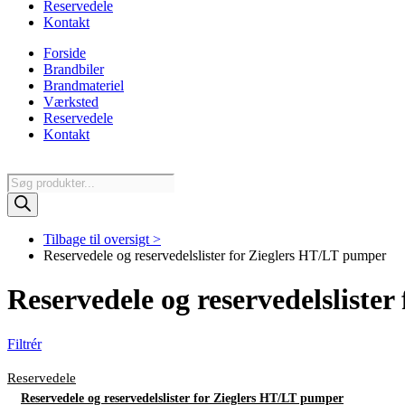
Reservedele
Kontakt
Forside
Brandbiler
Brandmateriel
Værksted
Reservedele
Kontakt
Products
search
Tilbage til oversigt >
Reservedele og reservedelslister for Zieglers HT/LT pumper
Reservedele og reservedelsliste
Filtrér
Reservedele
Reservedele og reservedelslister for Zieglers HT/LT pumper