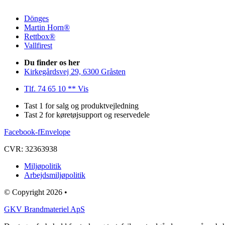
Dönges
Martin Horn®
Rettbox®
Vallfirest
Du finder os her
Kirkegårdsvej 29, 6300 Gråsten
Tlf. 74 65 10 ** Vis
Tast 1 for salg og produktvejledning
Tast 2 for køretøjsupport og reservedele
Facebook-f
Envelope
CVR: 32363938
Miljøpolitik
Arbejdsmiljøpolitik
© Copyright 2026 •
GKV Brandmateriel ApS