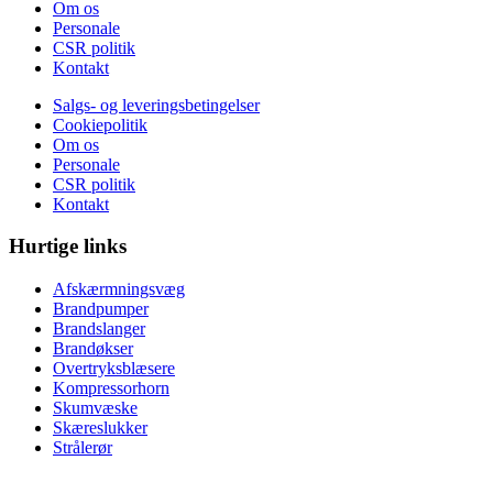
Om os
Personale
CSR politik
Kontakt
Salgs- og leveringsbetingelser
Cookiepolitik
Om os
Personale
CSR politik
Kontakt
Hurtige links
Afskærmningsvæg
Brandpumper
Brandslanger
Brandøkser
Overtryksblæsere
Kompressorhorn
Skumvæske
Skæreslukker
Strålerør