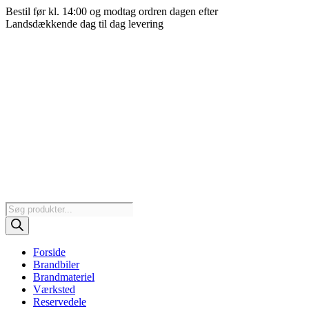
Videre
Bestil før kl. 14:00 og modtag ordren dagen efter
til
Landsdækkende dag til dag levering
indhold
Products
search
Forside
Brandbiler
Brandmateriel
Værksted
Reservedele