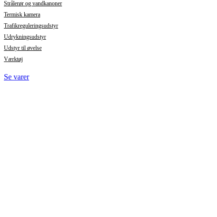
Strålerør og vandkanoner
Termisk kamera
Trafikreguleringsudstyr
Udrykningsudstyr
Udstyr til øvelse
Værktøj
Se varer