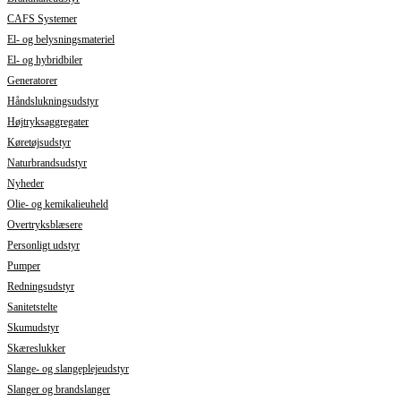
CAFS Systemer
El- og belysningsmateriel
El- og hybridbiler
Generatorer
Håndslukningsudstyr
Højtryksaggregater
Køretøjsudstyr
Naturbrandsudstyr
Nyheder
Olie- og kemikalieuheld
Overtryksblæsere
Personligt udstyr
Pumper
Redningsudstyr
Sanitetstelte
Skumudstyr
Skæreslukker
Slange- og slangeplejeudstyr
Slanger og brandslanger