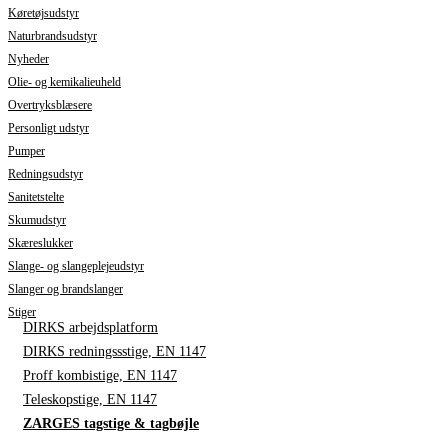
Køretøjsudstyr
Naturbrandsudstyr
Nyheder
Olie- og kemikalieuheld
Overtryksblæsere
Personligt udstyr
Pumper
Redningsudstyr
Sanitetstelte
Skumudstyr
Skæreslukker
Slange- og slangeplejeudstyr
Slanger og brandslanger
Stiger
DIRKS arbejdsplatform
DIRKS redningssstige, EN 1147
Proff kombistige, EN 1147
Teleskopstige, EN 1147
ZARGES tagstige & tagbøjle