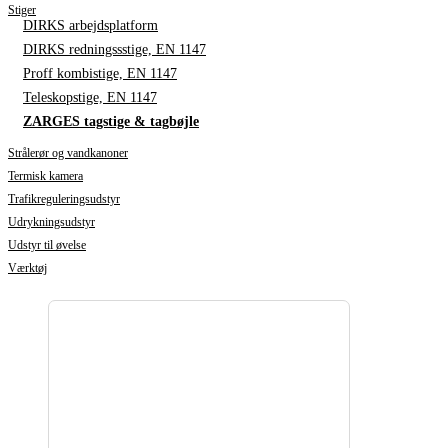
Stiger
DIRKS arbejdsplatform
DIRKS redningssstige, EN 1147
Proff kombistige, EN 1147
Teleskopstige, EN 1147
ZARGES tagstige & tagbøjle
Strålerør og vandkanoner
Termisk kamera
Trafikreguleringsudstyr
Udrykningsudstyr
Udstyr til øvelse
Værktøj