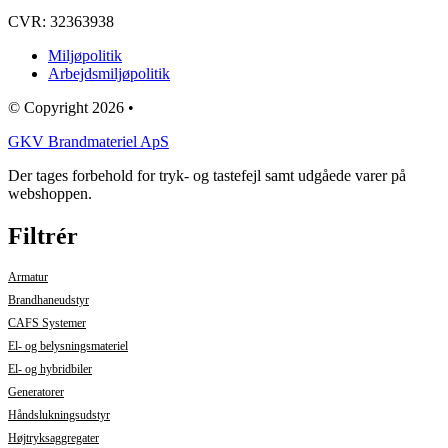
CVR: 32363938
Miljøpolitik
Arbejdsmiljøpolitik
© Copyright 2026 •
GKV Brandmateriel ApS
Der tages forbehold for tryk- og tastefejl samt udgåede varer på
webshoppen.
Filtrér
Armatur
Brandhaneudstyr
CAFS Systemer
El- og belysningsmateriel
El- og hybridbiler
Generatorer
Håndslukningsudstyr
Højtryksaggregater