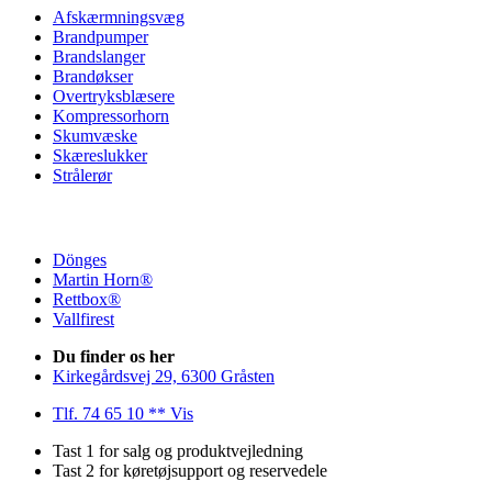
Afskærmningsvæg
Brandpumper
Brandslanger
Brandøkser
Overtryksblæsere
Kompressorhorn
Skumvæske
Skæreslukker
Strålerør
Dönges
Martin Horn®
Rettbox®
Vallfirest
Du finder os her
Kirkegårdsvej 29, 6300 Gråsten
Tlf. 74 65 10 ** Vis
Tast 1 for salg og produktvejledning
Tast 2 for køretøjsupport og reservedele