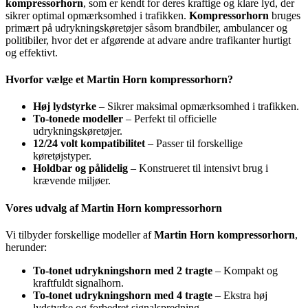
kompressorhorn
, som er kendt for deres kraftige og klare lyd, der
sikrer optimal opmærksomhed i trafikken.
Kompressorhorn
bruges
primært på udrykningskøretøjer såsom brandbiler, ambulancer og
politibiler, hvor det er afgørende at advare andre trafikanter hurtigt
og effektivt.
Hvorfor vælge et Martin Horn kompressorhorn?
Høj lydstyrke
– Sikrer maksimal opmærksomhed i trafikken.
To-tonede modeller
– Perfekt til officielle
udrykningskøretøjer.
12/24 volt kompatibilitet
– Passer til forskellige
køretøjstyper.
Holdbar og pålidelig
– Konstrueret til intensivt brug i
krævende miljøer.
Vores udvalg af Martin Horn kompressorhorn
Vi tilbyder forskellige modeller af
Martin Horn kompressorhorn
,
herunder:
To-tonet udrykningshorn med 2 tragte
– Kompakt og
kraftfuldt signalhorn.
To-tonet udrykningshorn med 4 tragte
– Ekstra høj
lydstyrke og forbedret signalspredning.