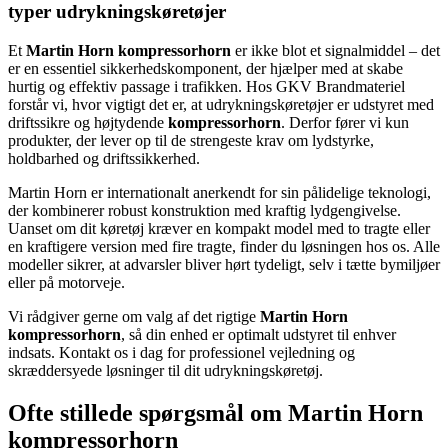
typer udrykningskøretøjer
Et
Martin Horn kompressorhorn
er ikke blot et signalmiddel – det
er en essentiel sikkerhedskomponent, der hjælper med at skabe
hurtig og effektiv passage i trafikken. Hos GKV Brandmateriel
forstår vi, hvor vigtigt det er, at udrykningskøretøjer er udstyret med
driftssikre og højtydende
kompressorhorn
. Derfor fører vi kun
produkter, der lever op til de strengeste krav om lydstyrke,
holdbarhed og driftssikkerhed.
Martin Horn er internationalt anerkendt for sin pålidelige teknologi,
der kombinerer robust konstruktion med kraftig lydgengivelse.
Uanset om dit køretøj kræver en kompakt model med to tragte eller
en kraftigere version med fire tragte, finder du løsningen hos os. Alle
modeller sikrer, at advarsler bliver hørt tydeligt, selv i tætte bymiljøer
eller på motorveje.
Vi rådgiver gerne om valg af det rigtige
Martin Horn
kompressorhorn
, så din enhed er optimalt udstyret til enhver
indsats. Kontakt os i dag for professionel vejledning og
skræddersyede løsninger til dit udrykningskøretøj.
Ofte stillede spørgsmål om Martin Horn
kompressorhorn