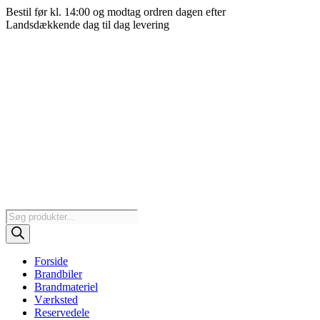
Videre
Bestil før kl. 14:00 og modtag ordren dagen efter
til
Landsdækkende dag til dag levering
indhold
Products
search
Forside
Brandbiler
Brandmateriel
Værksted
Reservedele