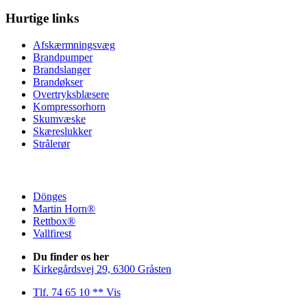
Hurtige links
Afskærmningsvæg
Brandpumper
Brandslanger
Brandøkser
Overtryksblæsere
Kompressorhorn
Skumvæske
Skæreslukker
Strålerør
Dönges
Martin Horn®
Rettbox®
Vallfirest
Du finder os her
Kirkegårdsvej 29, 6300 Gråsten
Tlf. 74 65 10 ** Vis