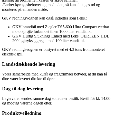
løsning da profilerne i kassen er skrue sammen.
Ændrer køretøjsbehovet sig med tiden, så kan alt tages ud og
monteres på en anden måde.
GKV redningsvognen kan også indrettes som f.eks.:
GKV brandbil med Ziegler TS5-600 Ultra Compact værbar
motorsprøjte forbundet til en 1000 liter vandtank.
GKV Hurtig Sluknings Enhed med f.eks. OERTZEN HDL
200 højtryksaggregat med 100 liter vandtank
GKV redningsvognen er udstyret med et 4,3 tons frontmonteret
elektrisk spil.
Landsdækkende levering
Vores samarbejde med kurér og fragtfirmaer betyder, at du kan få
dine varer leveret direkte til døren.
Dag til dag levering
Lagervarer sendes samme dag som de er bestilt. Bestil før kl. 14:00
og modtag varerne dagen efter.
Produktvejledning