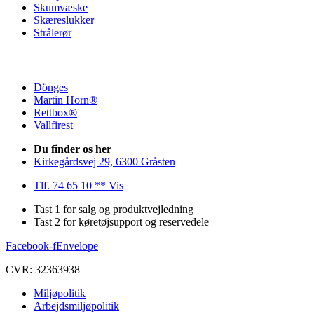
Skumvæske
Skæreslukker
Strålerør
Dönges
Martin Horn®
Rettbox®
Vallfirest
Du finder os her
Kirkegårdsvej 29, 6300 Gråsten
Tlf. 74 65 10 ** Vis
Tast 1 for salg og produktvejledning
Tast 2 for køretøjsupport og reservedele
Facebook-f
Envelope
CVR: 32363938
Miljøpolitik
Arbejdsmiljøpolitik