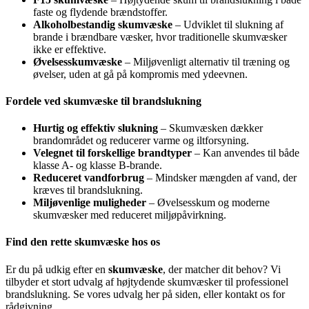
faste og flydende brændstoffer.
Alkoholbestandig skumvæske
– Udviklet til slukning af
brande i brændbare væsker, hvor traditionelle skumvæsker
ikke er effektive.
Øvelsesskumvæske
– Miljøvenligt alternativ til træning og
øvelser, uden at gå på kompromis med ydeevnen.
Fordele ved skumvæske til brandslukning
Hurtig og effektiv slukning
– Skumvæsken dækker
brandområdet og reducerer varme og iltforsyning.
Velegnet til forskellige brandtyper
– Kan anvendes til både
klasse A- og klasse B-brande.
Reduceret vandforbrug
– Mindsker mængden af vand, der
kræves til brandslukning.
Miljøvenlige muligheder
– Øvelsesskum og moderne
skumvæsker med reduceret miljøpåvirkning.
Find den rette skumvæske hos os
Er du på udkig efter en
skumvæske
, der matcher dit behov? Vi
tilbyder et stort udvalg af højtydende skumvæsker til professionel
brandslukning. Se vores udvalg her på siden, eller kontakt os for
rådgivning.