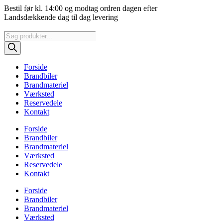
Videre
Bestil før kl. 14:00 og modtag ordren dagen efter
til
Landsdækkende dag til dag levering
indhold
Products
search
Forside
Brandbiler
Brandmateriel
Værksted
Reservedele
Kontakt
Forside
Brandbiler
Brandmateriel
Værksted
Reservedele
Kontakt
Forside
Brandbiler
Brandmateriel
Værksted