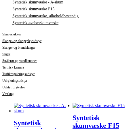
Syntetisk skumvæske - A-skum
Syntetisk skumvæske F15
Syntetisk skumvæske, alkoholdbestandig
Syntetisk øvelsesskumvæske
Skæreslukker
Slange- og slangeplejeudstyr
Slanger og brandslanger
Stiger
Strålerør og vandkanoner
Termisk kamera
Trafikreguleringsudstyr
Udrykningsudstyr
Udstyr til øvelse
Værktøj
Syntetisk
Syntetisk
skumvæske F15