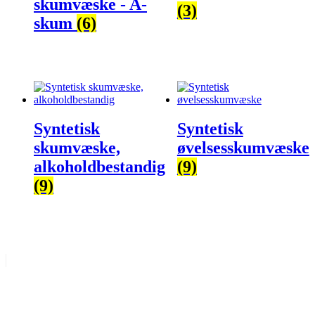
skumvæske - A-
(3)
skum
(6)
Syntetisk
Syntetisk
skumvæske,
øvelsesskumvæske
alkoholdbestandig
(9)
(9)