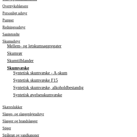
Overtryksblæsere
Personligt udstyr
Pumper
Redningsudstyr
Sanitetstelte
Skumudstyr
Mellem- og letskumsaggregater
Skumrør
Skumtilblander
Skumvæske
Syntetisk skumvæske - A-skum
Syntetisk skumvæske F15
Syntetisk skumvæske, alkoholdbestandig
Syntetisk øvelsesskumvæske
Skæreslukker
Slange- og slangeplejeudstyr
Slanger og brandslanger
Stiger
Strålerør og vandkanoner