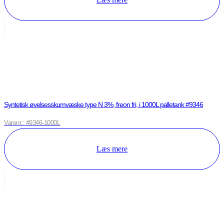
Syntetisk øvelsesskumvæske type N 3%, freon fri, i 1000L palletank #9346
Varenr.: #9346-1000L
Læs mere