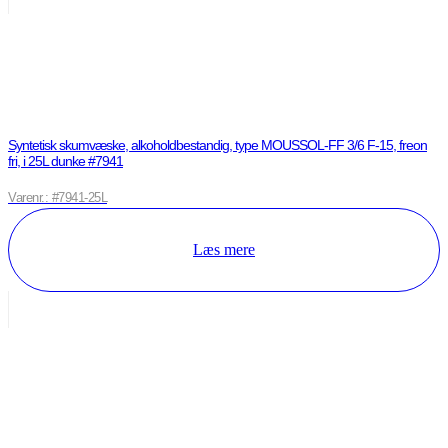
Syntetisk skumvæske, alkoholdbestandig, type MOUSSOL-FF 3/6 F-15, freon
fri, i 25L dunke #7941
Varenr.: #7941-25L
Læs mere