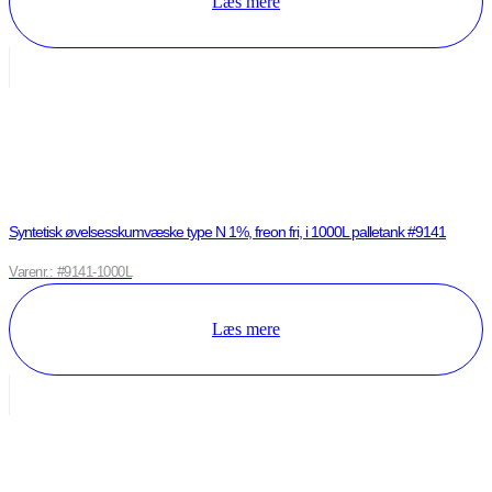
Læs mere
Syntetisk øvelsesskumvæske type N 1%, freon fri, i 1000L palletank #9141
Varenr.: #9141-1000L
Læs mere