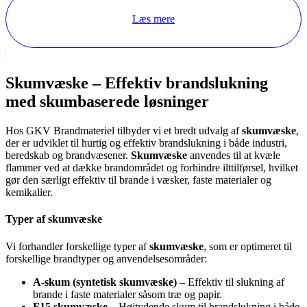
Læs mere
Skumvæske – Effektiv brandslukning
med skumbaserede løsninger
Hos GKV Brandmateriel tilbyder vi et bredt udvalg af
skumvæske
,
der er udviklet til hurtig og effektiv brandslukning i både industri,
beredskab og brandvæsener.
Skumvæske
anvendes til at kvæle
flammer ved at dække brandområdet og forhindre ilttilførsel, hvilket
gør den særligt effektiv til brande i væsker, faste materialer og
kemikalier.
Typer af skumvæske
Vi forhandler forskellige typer af
skumvæske
, som er optimeret til
forskellige brandtyper og anvendelsesområder:
A-skum (syntetisk skumvæske)
– Effektiv til slukning af
brande i faste materialer såsom træ og papir.
F15 skumvæske
– Højtydende skum til brandslukning i både