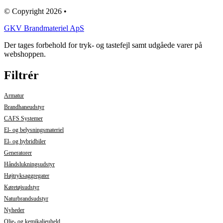
© Copyright 2026 •
GKV Brandmateriel ApS
Der tages forbehold for tryk- og tastefejl samt udgåede varer på
webshoppen.
Filtrér
Armatur
Brandhaneudstyr
CAFS Systemer
El- og belysningsmateriel
El- og hybridbiler
Generatorer
Håndslukningsudstyr
Højtryksaggregater
Køretøjsudstyr
Naturbrandsudstyr
Nyheder
Olie- og kemikalieuheld