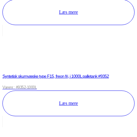
Læs mere
Syntetisk skumvæske type F15, freon fri, i 1000L palletank #9352
Varenr.: #9352-1000L
Læs mere