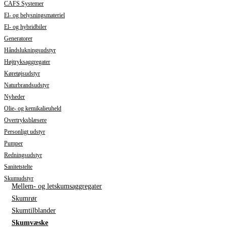
CAFS Systemer
El- og belysningsmateriel
El- og hybridbiler
Generatorer
Håndslukningsudstyr
Højtryksaggregater
Køretøjsudstyr
Naturbrandsudstyr
Nyheder
Olie- og kemikalieuheld
Overtryksblæsere
Personligt udstyr
Pumper
Redningsudstyr
Sanitetstelte
Skumudstyr
Mellem- og letskumsaggregater
Skumrør
Skumtilblander
Skumvæske