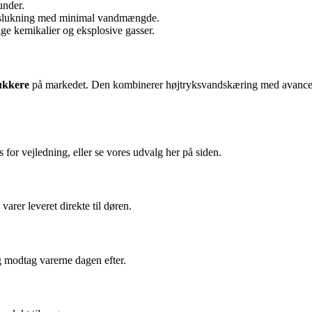
under.
l slukning med minimal vandmængde.
ge kemikalier og eksplosive gasser.
ukkere
på markedet. Den kombinerer højtryksvandskæring med avanceret 
 for vejledning, eller se vores udvalg her på siden.
arer leveret direkte til døren.
g modtag varerne dagen efter.