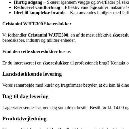
Hurtig adgang
– Skærer igennem vægge og overflader på sek
Reduceret vandforbrug
– Effektiv vandtåge sikrer maksima
Ideel til komplekse brande
– Kan anvendes i miljøer med farli
Cristanini WJFE300 Skæreslukker
Vi forhandler
Cristanini WJFE300
, en af de mest effektive
skæresl
beredskaber, industri og militær enheder.
Find den rette skæreslukker hos os
Er du interesseret i en
skæreslukker
til professionelt brug? Kontakt os
Landsdækkende levering
Vores samarbejde med kurér og fragtfirmaer betyder, at du kan få dine v
Dag til dag levering
Lagervarer sendes samme dag som de er bestilt. Bestil før kl. 14:00 o
Produktvejledning