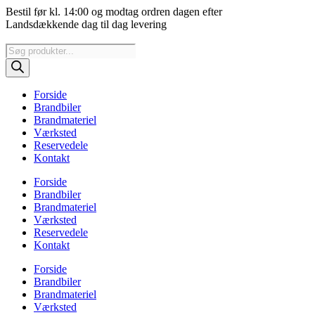
Videre
Bestil før kl. 14:00 og modtag ordren dagen efter
til
Landsdækkende dag til dag levering
indhold
Products
search
Forside
Brandbiler
Brandmateriel
Værksted
Reservedele
Kontakt
Forside
Brandbiler
Brandmateriel
Værksted
Reservedele
Kontakt
Forside
Brandbiler
Brandmateriel
Værksted