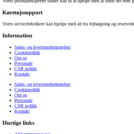
Vores produkteksperter sidder klar til at hjælpe med at finde det rette 
Køretøjssupport
Vores serviceteknikere kan hjælpe med alt fra fejlsøgning og reservede
Information
Salgs- og leveringsbetingelser
Cookiepolitik
Om os
Personale
CSR politik
Kontakt
Salgs- og leveringsbetingelser
Cookiepolitik
Om os
Personale
CSR politik
Kontakt
Hurtige links