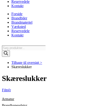
Reservedele
Kontakt
Forside
Brandbiler
Brandmateriel
Værksted
Reservedele
Kontakt
Products
search
Tilbage til oversigt >
Skæreslukker
Skæreslukker
Filtrér
Armatur
Brandhaneudstyr