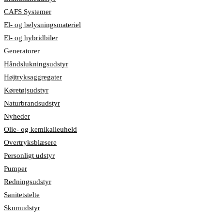
CAFS Systemer
El- og belysningsmateriel
El- og hybridbiler
Generatorer
Håndslukningsudstyr
Højtryksaggregater
Køretøjsudstyr
Naturbrandsudstyr
Nyheder
Olie- og kemikalieuheld
Overtryksblæsere
Personligt udstyr
Pumper
Redningsudstyr
Sanitetstelte
Skumudstyr