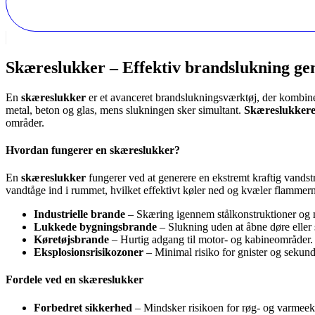
Skæreslukker – Effektiv brandslukning ge
En
skæreslukker
er et avanceret brandslukningsværktøj, der kombine
metal, beton og glas, mens slukningen sker simultant.
Skæreslukker
områder.
Hvordan fungerer en skæreslukker?
En
skæreslukker
fungerer ved at generere en ekstremt kraftig vandst
vandtåge ind i rummet, hvilket effektivt køler ned og kvæler flammern
Industrielle brande
– Skæring igennem stålkonstruktioner og 
Lukkede bygningsbrande
– Slukning uden at åbne døre eller sk
Køretøjsbrande
– Hurtig adgang til motor- og kabineområder.
Eksplosionsrisikozoner
– Minimal risiko for gnister og sekun
Fordele ved en skæreslukker
Forbedret sikkerhed
– Mindsker risikoen for røg- og varmeek