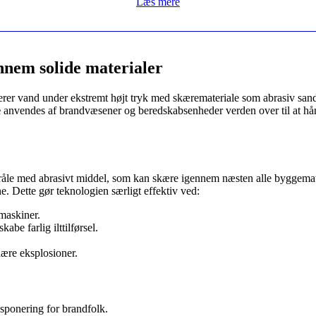
Læs mere
nnem solide materialer
rer vand under ekstremt højt tryk med skæremateriale som abrasiv sand
e
anvendes af brandvæsener og beredskabsenheder verden over til at hånd
råle med abrasivt middel, som kan skære igennem næsten alle byggemater
e. Dette gør teknologien særligt effektiv ved:
maskiner.
abe farlig ilttilførsel.
dære eksplosioner.
sponering for brandfolk.