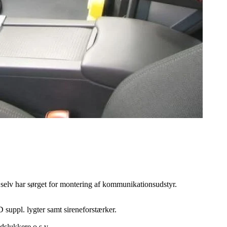
 selv har sørget for montering af kommunikationsudstyr.
ppl. lygter samt sireneforstærker.
dslukkere o.s.v.