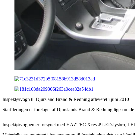
Inspektørvogn til Djursland Brand & Redning afleveret i juni 2010
Staffileringen er foretaget af Djurslands Brand & Redning ligesom de
Inspektørvognen er forsynet med HAZTEC XcessP LED-lysbro, LED su
Materielkasse monteret i bagagagerum til førstehjælpsudstyr og håndil