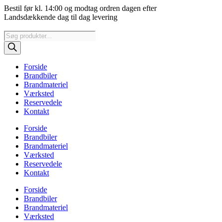
Videre
Bestil før kl. 14:00 og modtag ordren dagen efter
til
Landsdækkende dag til dag levering
indhold
Products
search
Forside
Brandbiler
Brandmateriel
Værksted
Reservedele
Kontakt
Forside
Brandbiler
Brandmateriel
Værksted
Reservedele
Kontakt
Forside
Brandbiler
Brandmateriel
Værksted