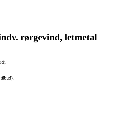
indv. rørgevind, letmetal
ud).
tilbud).