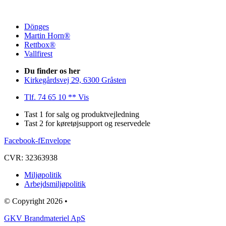
Dönges
Martin Horn®
Rettbox®
Vallfirest
Du finder os her
Kirkegårdsvej 29, 6300 Gråsten
Tlf. 74 65 10 ** Vis
Tast 1 for salg og produktvejledning
Tast 2 for køretøjsupport og reservedele
Facebook-f
Envelope
CVR: 32363938
Miljøpolitik
Arbejdsmiljøpolitik
© Copyright 2026 •
GKV Brandmateriel ApS