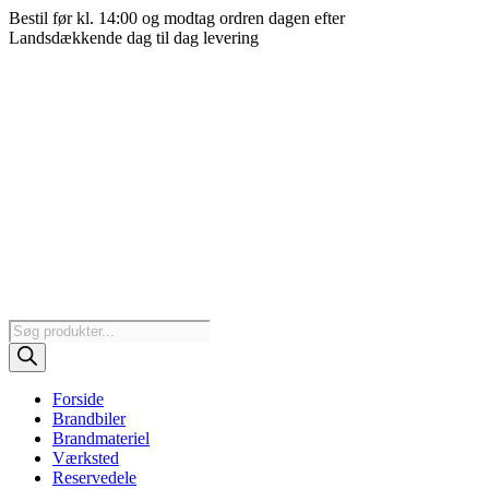
Videre
Bestil før kl. 14:00 og modtag ordren dagen efter
til
Landsdækkende dag til dag levering
indhold
Products
search
Forside
Brandbiler
Brandmateriel
Værksted
Reservedele