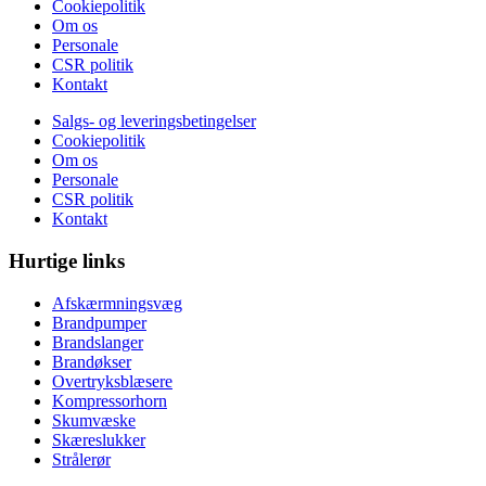
Cookiepolitik
Om os
Personale
CSR politik
Kontakt
Salgs- og leveringsbetingelser
Cookiepolitik
Om os
Personale
CSR politik
Kontakt
Hurtige links
Afskærmningsvæg
Brandpumper
Brandslanger
Brandøkser
Overtryksblæsere
Kompressorhorn
Skumvæske
Skæreslukker
Strålerør