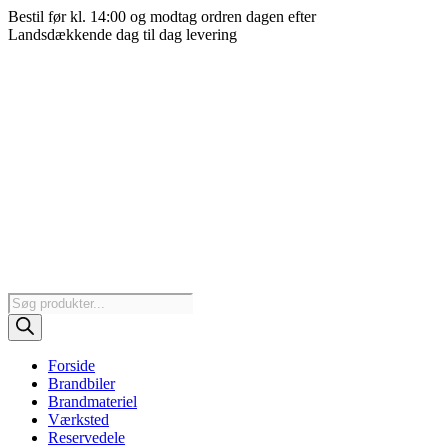
Videre
Bestil før kl. 14:00 og modtag ordren dagen efter
til
Landsdækkende dag til dag levering
indhold
Products
search
Forside
Brandbiler
Brandmateriel
Værksted
Reservedele