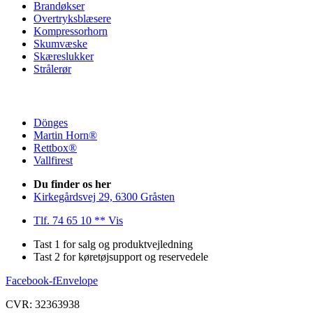
Brandøkser
Overtryksblæsere
Kompressorhorn
Skumvæske
Skæreslukker
Strålerør
Dönges
Martin Horn®
Rettbox®
Vallfirest
Du finder os her
Kirkegårdsvej 29, 6300 Gråsten
Tlf. 74 65 10 ** Vis
Tast 1 for salg og produktvejledning
Tast 2 for køretøjsupport og reservedele
Facebook-f
Envelope
CVR: 32363938