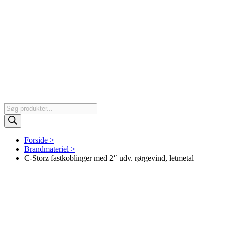
Products
search
Forside >
Brandmateriel >
C-Storz fastkoblinger med 2″ udv. rørgevind, letmetal