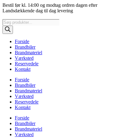
Videre
Bestil før kl. 14:00 og modtag ordren dagen efter
til
Landsdækkende dag til dag levering
indhold
Products
search
Forside
Brandbiler
Brandmateriel
Værksted
Reservedele
Kontakt
Forside
Brandbiler
Brandmateriel
Værksted
Reservedele
Kontakt
Forside
Brandbiler
Brandmateriel
Værksted