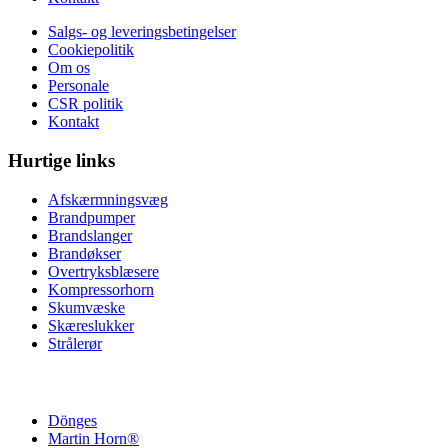
Salgs- og leveringsbetingelser
Cookiepolitik
Om os
Personale
CSR politik
Kontakt
Hurtige links
Afskærmningsvæg
Brandpumper
Brandslanger
Brandøkser
Overtryksblæsere
Kompressorhorn
Skumvæske
Skæreslukker
Strålerør
Dönges
Martin Horn®