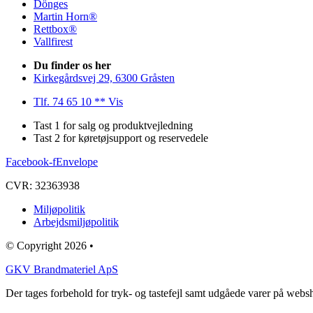
Dönges
Martin Horn®
Rettbox®
Vallfirest
Du finder os her
Kirkegårdsvej 29, 6300 Gråsten
Tlf. 74 65 10 ** Vis
Tast 1 for salg og produktvejledning
Tast 2 for køretøjsupport og reservedele
Facebook-f
Envelope
CVR: 32363938
Miljøpolitik
Arbejdsmiljøpolitik
© Copyright 2026 •
GKV Brandmateriel ApS
Der tages forbehold for tryk- og tastefejl samt udgåede varer på web