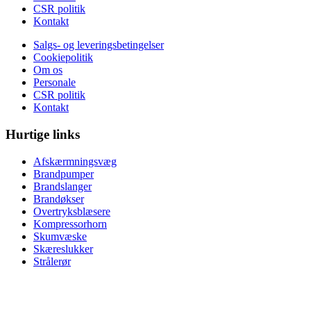
CSR politik
Kontakt
Salgs- og leveringsbetingelser
Cookiepolitik
Om os
Personale
CSR politik
Kontakt
Hurtige links
Afskærmningsvæg
Brandpumper
Brandslanger
Brandøkser
Overtryksblæsere
Kompressorhorn
Skumvæske
Skæreslukker
Strålerør