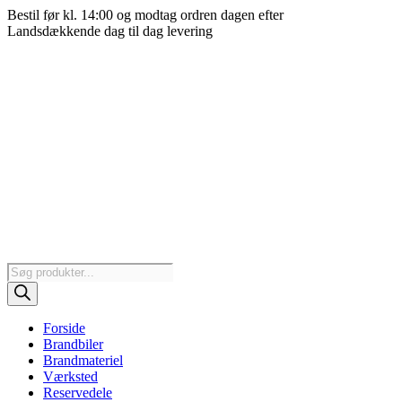
Videre
Bestil før kl. 14:00 og modtag ordren dagen efter
til
Landsdækkende dag til dag levering
indhold
Products
search
Forside
Brandbiler
Brandmateriel
Værksted
Reservedele