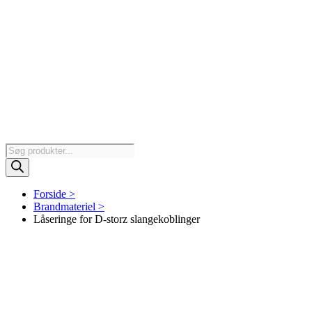
Products
search
Forside >
Brandmateriel >
Låseringe for D-storz slangekoblinger