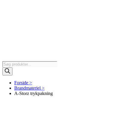
Products
search
Forside >
Brandmateriel >
A-Storz trykpakning