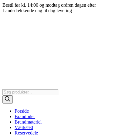
Videre
Bestil før kl. 14:00 og modtag ordren dagen efter
til
Landsdækkende dag til dag levering
indhold
Products
search
Forside
Brandbiler
Brandmateriel
Værksted
Reservedele