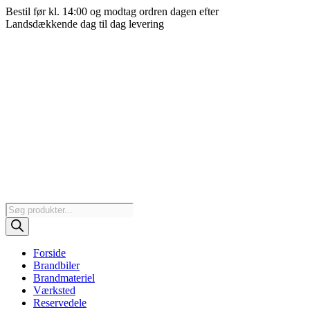
Videre
Bestil før kl. 14:00 og modtag ordren dagen efter
til
Landsdækkende dag til dag levering
indhold
Products
search
Forside
Brandbiler
Brandmateriel
Værksted
Reservedele