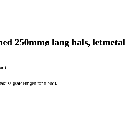
ed 250mmø lang hals, letmetal
bud)
kt salgsafdelingen for tilbud).