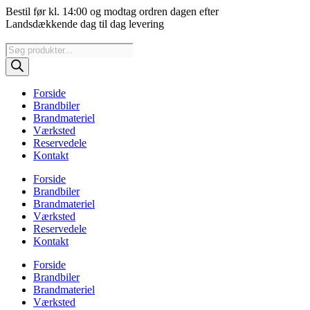
Videre
Bestil før kl. 14:00 og modtag ordren dagen efter
til
Landsdækkende dag til dag levering
indhold
Products
search
Forside
Brandbiler
Brandmateriel
Værksted
Reservedele
Kontakt
Forside
Brandbiler
Brandmateriel
Værksted
Reservedele
Kontakt
Forside
Brandbiler
Brandmateriel
Værksted