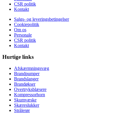
CSR politik
Kontakt
Salgs- og leveringsbetingelser
Cookiepolitik
Om os
Personale
CSR politik
Kontakt
Hurtige links
Afskærmningsvæg
Brandpumper
Brandslanger
Brandøkser
Overtryksblæsere
Kompressorhorn
Skumvæske
Skæreslukker
Strålerør