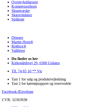
Overtryksblæsere
Kompressorhorn
Skumvæske
Skæreslukker
Strålerør
Dönges
Martin Horn®
Rettbox®
Vallfirest
Du finder os her
Kirkegårdsvej 29, 6300 Gråsten
Tlf. 74 65 10 ** Vis
Tast 1 for salg og produktvejledning
Tast 2 for køretøjsupport og reservedele
Facebook-f
Envelope
CVR: 32363938