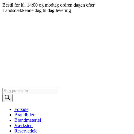
Videre
Bestil før kl. 14:00 og modtag ordren dagen efter
til
Landsdækkende dag til dag levering
indhold
Products
search
Forside
Brandbiler
Brandmateriel
Værksted
Reservedele