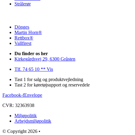
Strålerør
Dönges
Martin Horn®
Rettbox®
Vallfirest
Du finder os her
Kirkegårdsvej 29, 6300 Gråsten
Tlf. 74 65 10 ** Vis
Tast 1 for salg og produktvejledning
Tast 2 for køretøjsupport og reservedele
Facebook-f
Envelope
CVR: 32363938
Miljøpolitik
Arbejdsmiljøpolitik
© Copyright 2026 •