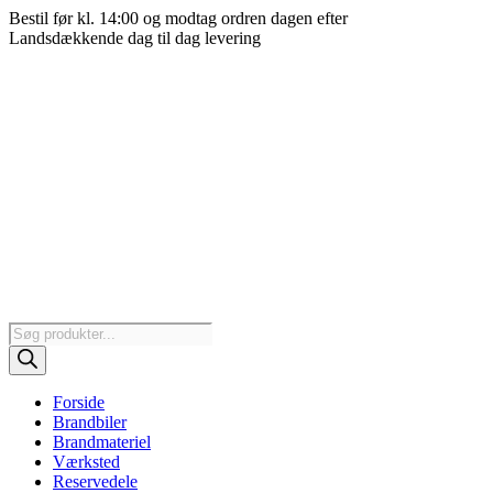
Videre
Bestil før kl. 14:00 og modtag ordren dagen efter
til
Landsdækkende dag til dag levering
indhold
Products
search
Forside
Brandbiler
Brandmateriel
Værksted
Reservedele