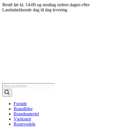
Videre
Bestil før kl. 14:00 og modtag ordren dagen efter
til
Landsdækkende dag til dag levering
indhold
Products
search
Forside
Brandbiler
Brandmateriel
Værksted
Reservedele