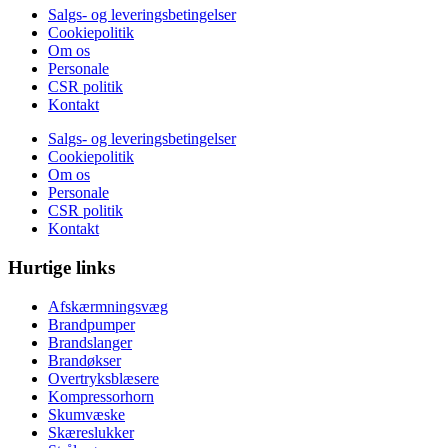
Salgs- og leveringsbetingelser
Cookiepolitik
Om os
Personale
CSR politik
Kontakt
Salgs- og leveringsbetingelser
Cookiepolitik
Om os
Personale
CSR politik
Kontakt
Hurtige links
Afskærmningsvæg
Brandpumper
Brandslanger
Brandøkser
Overtryksblæsere
Kompressorhorn
Skumvæske
Skæreslukker