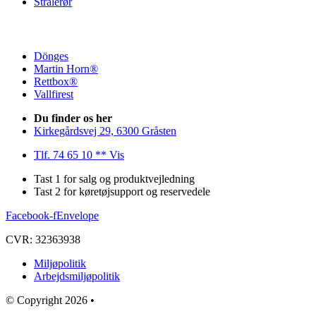
Strålerør
Dönges
Martin Horn®
Rettbox®
Vallfirest
Du finder os her
Kirkegårdsvej 29, 6300 Gråsten
Tlf. 74 65 10 ** Vis
Tast 1 for salg og produktvejledning
Tast 2 for køretøjsupport og reservedele
Facebook-f
Envelope
CVR: 32363938
Miljøpolitik
Arbejdsmiljøpolitik
© Copyright 2026 •