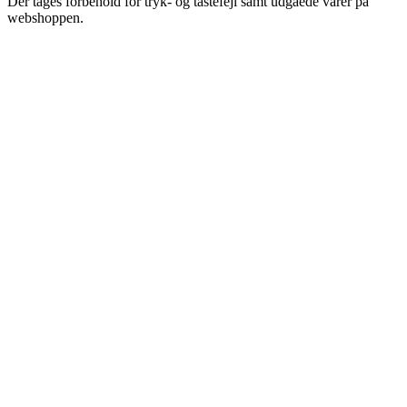
Der tages forbehold for tryk- og tastefejl samt udgåede varer på
webshoppen.