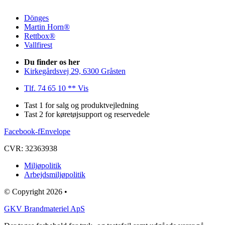
Dönges
Martin Horn®
Rettbox®
Vallfirest
Du finder os her
Kirkegårdsvej 29, 6300 Gråsten
Tlf. 74 65 10 ** Vis
Tast 1 for salg og produktvejledning
Tast 2 for køretøjsupport og reservedele
Facebook-f
Envelope
CVR: 32363938
Miljøpolitik
Arbejdsmiljøpolitik
© Copyright 2026 •
GKV Brandmateriel ApS