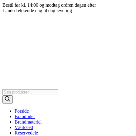
Videre
Bestil før kl. 14:00 og modtag ordren dagen efter
til
Landsdækkende dag til dag levering
indhold
Products
search
Forside
Brandbiler
Brandmateriel
Værksted
Reservedele