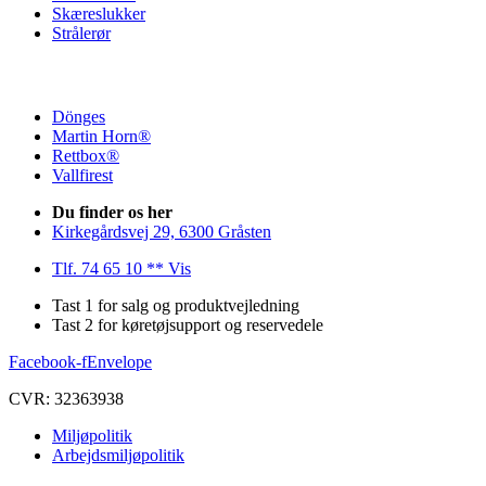
Skæreslukker
Strålerør
Dönges
Martin Horn®
Rettbox®
Vallfirest
Du finder os her
Kirkegårdsvej 29, 6300 Gråsten
Tlf. 74 65 10 ** Vis
Tast 1 for salg og produktvejledning
Tast 2 for køretøjsupport og reservedele
Facebook-f
Envelope
CVR: 32363938
Miljøpolitik
Arbejdsmiljøpolitik