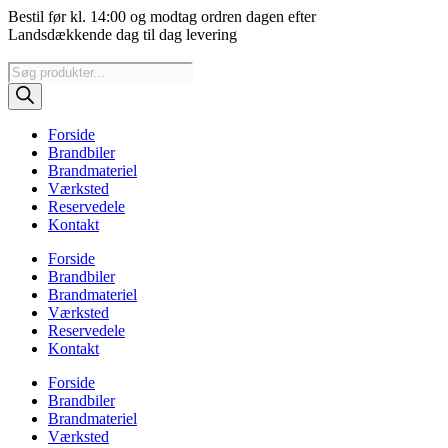
Videre
Bestil før kl. 14:00 og modtag ordren dagen efter
til
Landsdækkende dag til dag levering
indhold
Products
search
Forside
Brandbiler
Brandmateriel
Værksted
Reservedele
Kontakt
Forside
Brandbiler
Brandmateriel
Værksted
Reservedele
Kontakt
Forside
Brandbiler
Brandmateriel
Værksted