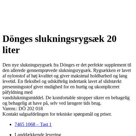
Dönges slukningsrygsæk 20
liter
Den nye slukningsrygsæk fra Dönges er det perfekte supplement til
den allerede gennemprøvede slukningsrygsæk. Rygsækken er lavet
af nylonstof af høj kvalitet og giver maksimal holdbarhed og lang
levetid. En fleksibel og udskiftelig indertank lavet af slidstærkt
presenningsstof giver mulighed for en hurtig og ukompliceret
påfyldning med
vandslukningsmiddel. De komfortable stropper sikrer en behagelig
og behagelig at have på, selv ved længere tids brug.
Varenr.: DÖ 202 018
Kontakt salgsafdelingen for tekniske spørgsmål og priser.
7465 1068 – Tast 1
Landdækkende levering