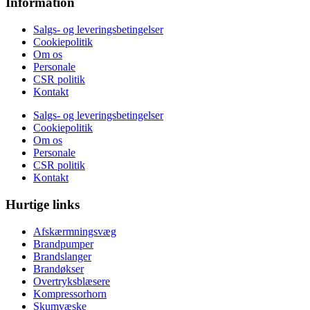
Information
Salgs- og leveringsbetingelser
Cookiepolitik
Om os
Personale
CSR politik
Kontakt
Salgs- og leveringsbetingelser
Cookiepolitik
Om os
Personale
CSR politik
Kontakt
Hurtige links
Afskærmningsvæg
Brandpumper
Brandslanger
Brandøkser
Overtryksblæsere
Kompressorhorn
Skumvæske