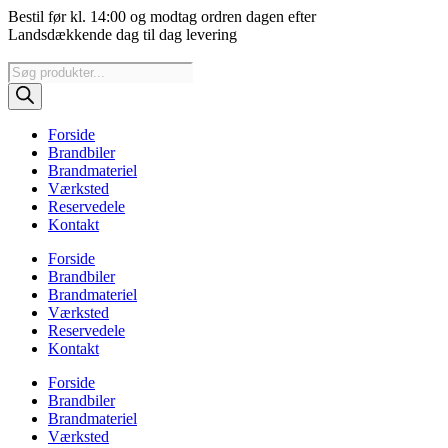
Videre
Bestil før kl. 14:00 og modtag ordren dagen efter
til
Landsdækkende dag til dag levering
indhold
Products
search
Forside
Brandbiler
Brandmateriel
Værksted
Reservedele
Kontakt
Forside
Brandbiler
Brandmateriel
Værksted
Reservedele
Kontakt
Forside
Brandbiler
Brandmateriel
Værksted