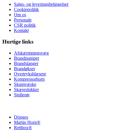
Salgs- og leveringsbetingelser
Cookiepolitik
Om os
Personale
CSR politik
Kontakt
Hurtige links
Afskærmningsvæg
Brandpumper
Brandslanger
Brandøkser
Overtryksblæsere
Kompressorhorn
Skumvæske
Skæreslukker
Strålerør
Dönges
Martin Horn®
Rettbox®