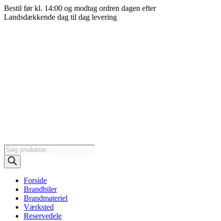
Videre
Bestil før kl. 14:00 og modtag ordren dagen efter
til
Landsdækkende dag til dag levering
indhold
Products
search
Forside
Brandbiler
Brandmateriel
Værksted
Reservedele