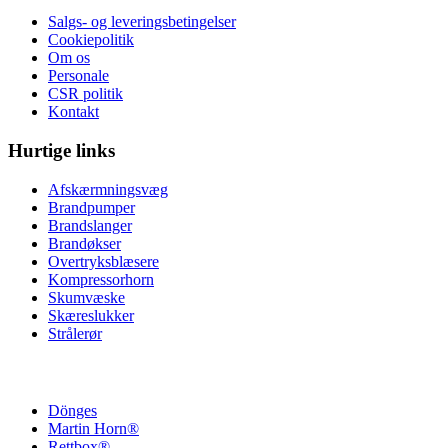
Salgs- og leveringsbetingelser
Cookiepolitik
Om os
Personale
CSR politik
Kontakt
Hurtige links
Afskærmningsvæg
Brandpumper
Brandslanger
Brandøkser
Overtryksblæsere
Kompressorhorn
Skumvæske
Skæreslukker
Strålerør
Dönges
Martin Horn®
Rettbox®