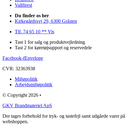
Vallfirest
Du finder os her
Kirkegårdsvej 29, 6300 Gråsten
Tlf. 74 65 10 ** Vis
Tast 1 for salg og produktvejledning
Tast 2 for køretøjsupport og reservedele
Facebook-f
Envelope
CVR: 32363938
Miljøpolitik
Arbejdsmiljøpolitik
© Copyright 2026 •
GKV Brandmateriel ApS
Der tages forbehold for tryk- og tastefejl samt udgåede varer på
webshoppen.