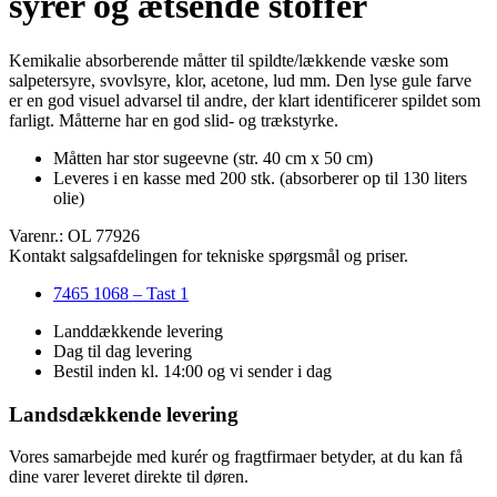
syrer og ætsende stoffer
Kemikalie absorberende måtter til spildte/lækkende væske som
salpetersyre, svovlsyre, klor, acetone, lud mm. Den lyse gule farve
er en god visuel advarsel til andre, der klart identificerer spildet som
farligt. Måtterne har en god slid- og trækstyrke.
Måtten har stor sugeevne (str. 40 cm x 50 cm)
Leveres i en kasse med 200 stk. (absorberer op til 130 liters
olie)
Varenr.: OL 77926
Kontakt salgsafdelingen for tekniske spørgsmål og priser.
7465 1068 – Tast 1
Landdækkende levering
Dag til dag levering
Bestil inden kl. 14:00 og vi sender i dag
Landsdækkende levering
Vores samarbejde med kurér og fragtfirmaer betyder, at du kan få
dine varer leveret direkte til døren.