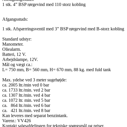
1 stk. 4” BSP rørgevind med 110 storz kobling
Afgangsstuds:
1 stk. Afspærringsventil med 3” BSP rørgevind med B-storz kobling
Standard udstyr:
Manometer.
Oliealarm.
Batteri, 12 V.
Arbejdslampe, 12V.
Mål og vægt ca
.:
L= 750 mm, B= 560 mm, H= 670 mm, 88 kg. med fuld tank
Max. ydelse ved 3 meter sugehøjde:
ca. 2005 ltr./min ved 0 bar
ca. 1733 ltr./min. ved 2 bar
ca. 1307 ltr./min. ved 4 bar
ca. 1072 ltr. min. ved 5 bar
ca. 864 ltr./min. ved 6 bar
ca. 421 ltr./min. ved 8 bar
Kan leveres med separat benzintank.
Varenr.: VV426
Kontakt salgsafdelingen for tekniske spørgsmål og priser.