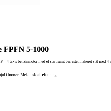
e FPFN 5-1000
3HP
– 4 takts
benzinmotor
med el-start samt
bærestel
i lakeret stål
med 4
n
ul i bronze. Mekanisk akseltætning.