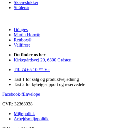
Skæreslukker
Strålerør
Dönges
Martin Horn®
Rettbox®
Vallfirest
Du finder os her
Kirkegårdsvej 29, 6300 Gråsten
Tlf. 74 65 10 ** Vis
Tast 1 for salg og produktvejledning
Tast 2 for køretøjsupport og reservedele
Facebook-f
Envelope
CVR: 32363938
Miljøpolitik
Arbejdsmiljøpolitik