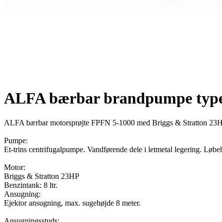
ALFA bærbar brandpumpe typ
ALFA b
ærbar motorsprøjte
FPFN 5-1000
med Briggs & Stratton 2
Pumpe:
E
t-trins centrifugalpumpe. Vandførende dele i letmetal
legering.
Løbehj
Motor:
Briggs & Stratton 23HP
Benzintank: 8 ltr.
Ansugning:
Ejektor ansugning, max. sugehøjde 8 meter.
Ansugningsstuds: