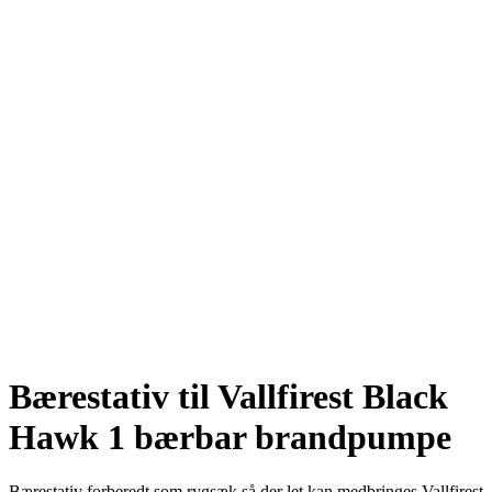
Bærestativ til Vallfirest Black
Hawk 1 bærbar brandpumpe
Bærestativ forberedt som rygsæk så der let kan medbringes Vallfirest