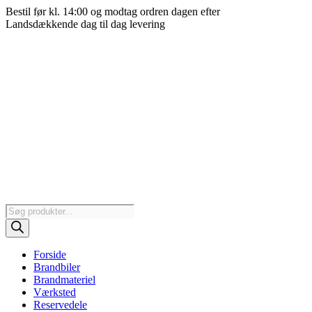
Videre
Bestil før kl. 14:00 og modtag ordren dagen efter
til
Landsdækkende dag til dag levering
indhold
Products
search
Forside
Brandbiler
Brandmateriel
Værksted
Reservedele