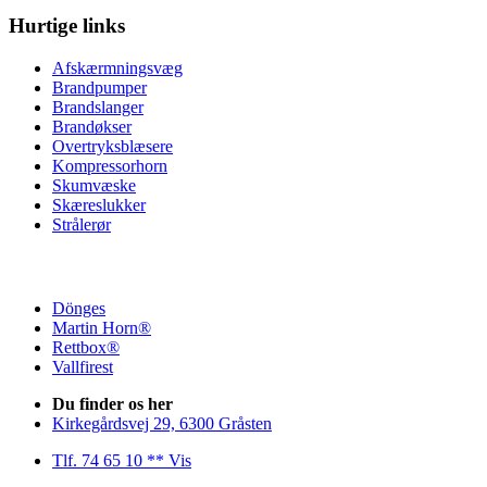
Hurtige links
Afskærmningsvæg
Brandpumper
Brandslanger
Brandøkser
Overtryksblæsere
Kompressorhorn
Skumvæske
Skæreslukker
Strålerør
Dönges
Martin Horn®
Rettbox®
Vallfirest
Du finder os her
Kirkegårdsvej 29, 6300 Gråsten
Tlf. 74 65 10 ** Vis