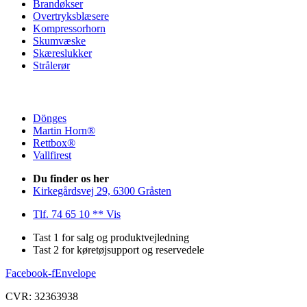
Brandøkser
Overtryksblæsere
Kompressorhorn
Skumvæske
Skæreslukker
Strålerør
Dönges
Martin Horn®
Rettbox®
Vallfirest
Du finder os her
Kirkegårdsvej 29, 6300 Gråsten
Tlf. 74 65 10 ** Vis
Tast 1 for salg og produktvejledning
Tast 2 for køretøjsupport og reservedele
Facebook-f
Envelope
CVR: 32363938