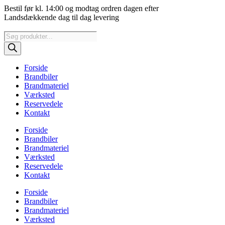
Videre
Bestil før kl. 14:00 og modtag ordren dagen efter
til
Landsdækkende dag til dag levering
indhold
Products
search
Forside
Brandbiler
Brandmateriel
Værksted
Reservedele
Kontakt
Forside
Brandbiler
Brandmateriel
Værksted
Reservedele
Kontakt
Forside
Brandbiler
Brandmateriel
Værksted