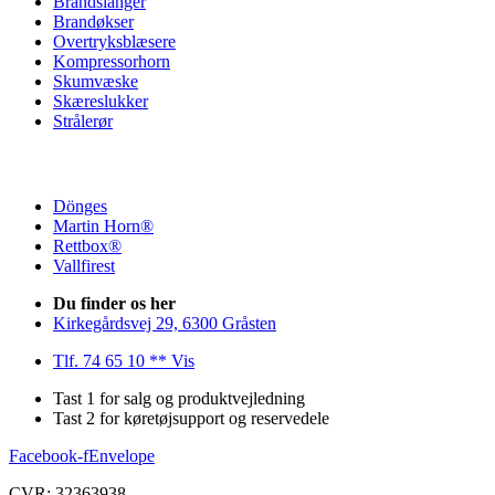
Brandslanger
Brandøkser
Overtryksblæsere
Kompressorhorn
Skumvæske
Skæreslukker
Strålerør
Dönges
Martin Horn®
Rettbox®
Vallfirest
Du finder os her
Kirkegårdsvej 29, 6300 Gråsten
Tlf. 74 65 10 ** Vis
Tast 1 for salg og produktvejledning
Tast 2 for køretøjsupport og reservedele
Facebook-f
Envelope
CVR: 32363938