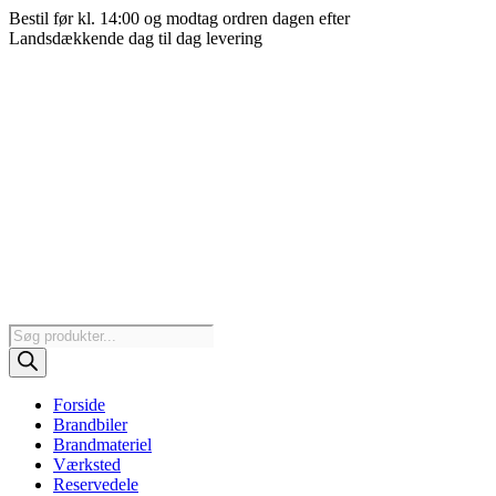
Videre
Bestil før kl. 14:00 og modtag ordren dagen efter
til
Landsdækkende dag til dag levering
indhold
Products
search
Forside
Brandbiler
Brandmateriel
Værksted
Reservedele