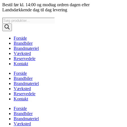
Videre
Bestil før kl. 14:00 og modtag ordren dagen efter
til
Landsdækkende dag til dag levering
indhold
Products
search
Forside
Brandbiler
Brandmateriel
Værksted
Reservedele
Kontakt
Forside
Brandbiler
Brandmateriel
Værksted
Reservedele
Kontakt
Forside
Brandbiler
Brandmateriel
Værksted