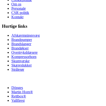
Om os
Personale
CSR politik
Kontakt
Hurtige links
Afskærmningsvæg
Brandpumper
Brandslanger
Brandøkser
Overtryksblæsere
Kompressorhorn
Skumvæske
Skæreslukker
Strålerør
Dönges
Martin Horn®
Rettbox®
Vallfirest