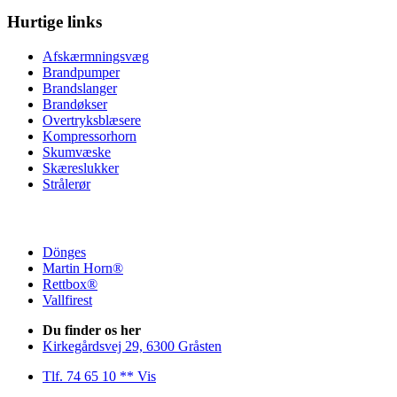
Hurtige links
Afskærmningsvæg
Brandpumper
Brandslanger
Brandøkser
Overtryksblæsere
Kompressorhorn
Skumvæske
Skæreslukker
Strålerør
Dönges
Martin Horn®
Rettbox®
Vallfirest
Du finder os her
Kirkegårdsvej 29, 6300 Gråsten
Tlf. 74 65 10 ** Vis