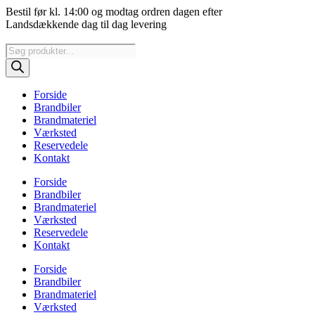
Videre
Bestil før kl. 14:00 og modtag ordren dagen efter
til
Landsdækkende dag til dag levering
indhold
Products
search
Forside
Brandbiler
Brandmateriel
Værksted
Reservedele
Kontakt
Forside
Brandbiler
Brandmateriel
Værksted
Reservedele
Kontakt
Forside
Brandbiler
Brandmateriel
Værksted