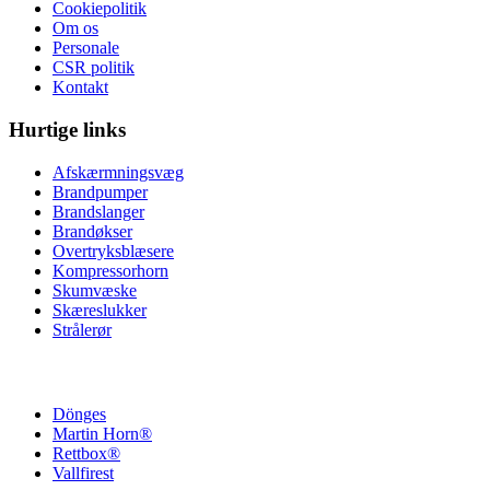
Cookiepolitik
Om os
Personale
CSR politik
Kontakt
Hurtige links
Afskærmningsvæg
Brandpumper
Brandslanger
Brandøkser
Overtryksblæsere
Kompressorhorn
Skumvæske
Skæreslukker
Strålerør
Dönges
Martin Horn®
Rettbox®
Vallfirest