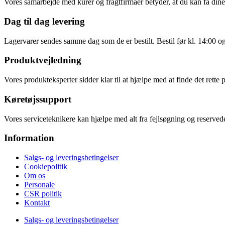
Vores samarbejde med kurér og fragtfirmaer betyder, at du kan få dine v
Dag til dag levering
Lagervarer sendes samme dag som de er bestilt. Bestil før kl. 14:00 o
Produktvejledning
Vores produkteksperter sidder klar til at hjælpe med at finde det rette 
Køretøjssupport
Vores serviceteknikere kan hjælpe med alt fra fejlsøgning og reservede
Information
Salgs- og leveringsbetingelser
Cookiepolitik
Om os
Personale
CSR politik
Kontakt
Salgs- og leveringsbetingelser