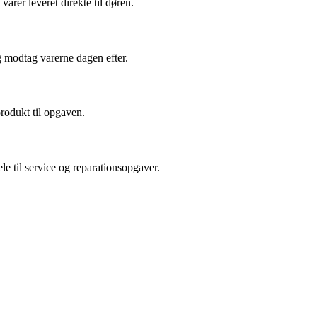
arer leveret direkte til døren.
g modtag varerne dagen efter.
produkt til opgaven.
le til service og reparationsopgaver.