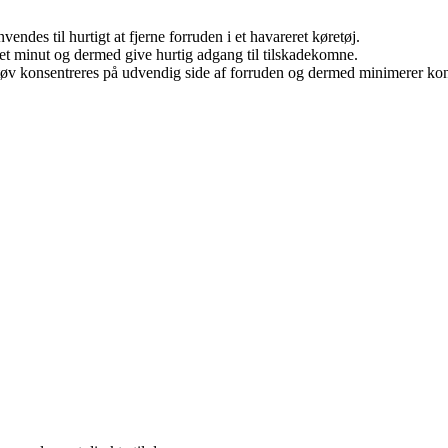
ndes til hurtigt at fjerne forruden i et havareret køretøj.
et minut og dermed give hurtig adgang til tilskadekomne.
støv konsentreres på udvendig side af forruden og dermed minimerer kon