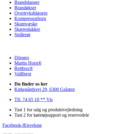
Brandslanger
Brandøkser
Overtryksblæsere
Kompressorhorn
Skumvæske
Skæreslukker
Strålerør
Dönges
Martin Horn®
Rettbox®
Vallfirest
Du finder os her
Kirkegårdsvej 29, 6300 Gråsten
Tlf. 74 65 10 ** Vis
Tast 1 for salg og produktvejledning
Tast 2 for køretøjsupport og reservedele
Facebook-f
Envelope