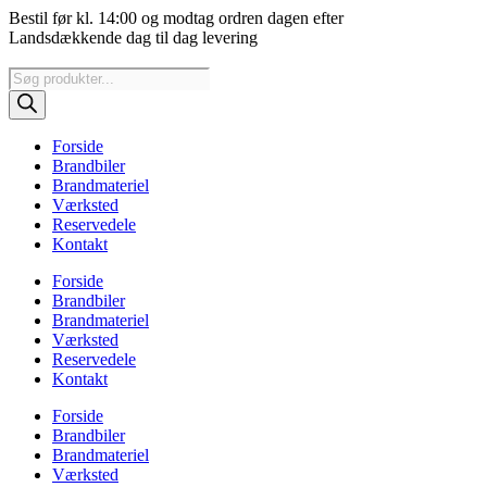
Videre
Bestil før kl. 14:00 og modtag ordren dagen efter
til
Landsdækkende dag til dag levering
indhold
Products
search
Forside
Brandbiler
Brandmateriel
Værksted
Reservedele
Kontakt
Forside
Brandbiler
Brandmateriel
Værksted
Reservedele
Kontakt
Forside
Brandbiler
Brandmateriel
Værksted