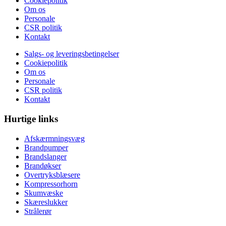
Cookiepolitik
Om os
Personale
CSR politik
Kontakt
Salgs- og leveringsbetingelser
Cookiepolitik
Om os
Personale
CSR politik
Kontakt
Hurtige links
Afskærmningsvæg
Brandpumper
Brandslanger
Brandøkser
Overtryksblæsere
Kompressorhorn
Skumvæske
Skæreslukker
Strålerør