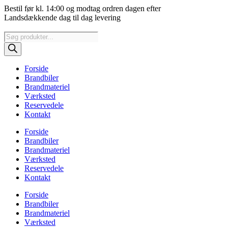
Videre
Bestil før kl. 14:00 og modtag ordren dagen efter
til
Landsdækkende dag til dag levering
indhold
Products
search
Forside
Brandbiler
Brandmateriel
Værksted
Reservedele
Kontakt
Forside
Brandbiler
Brandmateriel
Værksted
Reservedele
Kontakt
Forside
Brandbiler
Brandmateriel
Værksted