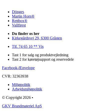
Dönges
Martin Horn®
Rettbox®
Vallfirest
Du finder os her
Kirkegårdsvej 29, 6300 Gråsten
Tlf. 74 65 10 ** Vis
Tast 1 for salg og produktvejledning
Tast 2 for køretøjsupport og reservedele
Facebook-f
Envelope
CVR: 32363938
Miljøpolitik
Arbejdsmiljøpolitik
© Copyright 2026 •
GKV Brandmateriel ApS