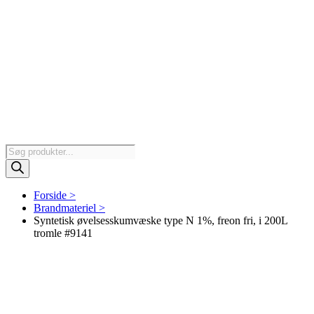
Products
search
Forside >
Brandmateriel >
Syntetisk øvelsesskumvæske type N 1%, freon fri, i 200L
tromle #9141