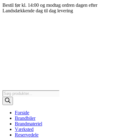
Videre
Bestil før kl. 14:00 og modtag ordren dagen efter
til
Landsdækkende dag til dag levering
indhold
Products
search
Forside
Brandbiler
Brandmateriel
Værksted
Reservedele