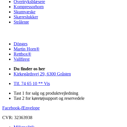
Overtryksblæsere
Kompressorhorn
Skumvæske
Skæreslukker
Strålerør
Dönges
Martin Horn®
Rettbox®
Vallfirest
Du finder os her
Kirkegårdsvej 29, 6300 Gråsten
Tlf. 74 65 10 ** Vis
Tast 1 for salg og produktvejledning
Tast 2 for køretøjsupport og reservedele
Facebook-f
Envelope
CVR: 32363938