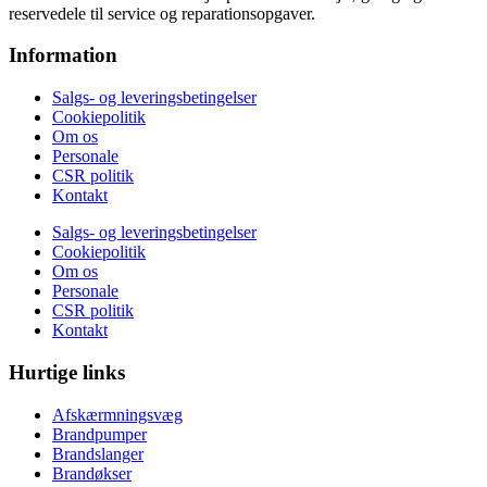
reservedele til service og reparationsopgaver.
Information
Salgs- og leveringsbetingelser
Cookiepolitik
Om os
Personale
CSR politik
Kontakt
Salgs- og leveringsbetingelser
Cookiepolitik
Om os
Personale
CSR politik
Kontakt
Hurtige links
Afskærmningsvæg
Brandpumper
Brandslanger
Brandøkser