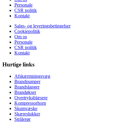
Personale
CSR politik
Kontakt
Salgs- og leveringsbetingelser
Cookiepolitik
Om os
Personale
CSR politik
Kontakt
Hurtige links
Afskærmningsvæg
Brandpumper
Brandslanger
Brandøkser
Overtryksblæsere
Kompressorhorn
Skumvæske
Skæreslukker
Strålerør