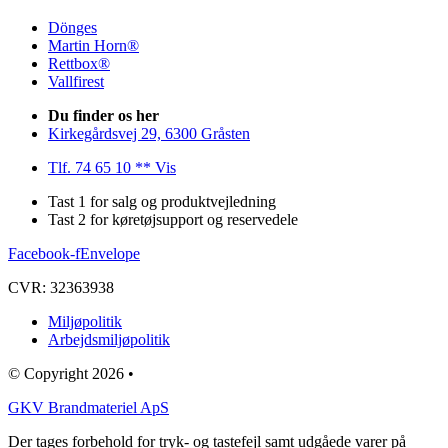
Dönges
Martin Horn®
Rettbox®
Vallfirest
Du finder os her
Kirkegårdsvej 29, 6300 Gråsten
Tlf. 74 65 10 ** Vis
Tast 1 for salg og produktvejledning
Tast 2 for køretøjsupport og reservedele
Facebook-f
Envelope
CVR: 32363938
Miljøpolitik
Arbejdsmiljøpolitik
© Copyright 2026 •
GKV Brandmateriel ApS
Der tages forbehold for tryk- og tastefejl samt udgåede varer på