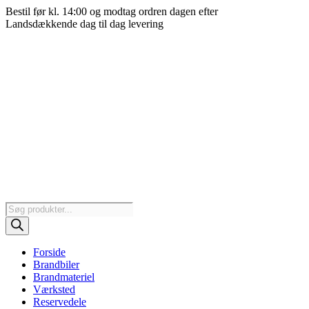
Videre
Bestil før kl. 14:00 og modtag ordren dagen efter
til
Landsdækkende dag til dag levering
indhold
Products
search
Forside
Brandbiler
Brandmateriel
Værksted
Reservedele