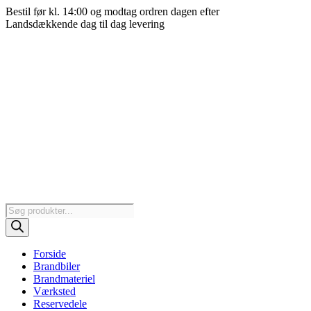
Videre
Bestil før kl. 14:00 og modtag ordren dagen efter
til
Landsdækkende dag til dag levering
indhold
Products
search
Forside
Brandbiler
Brandmateriel
Værksted
Reservedele