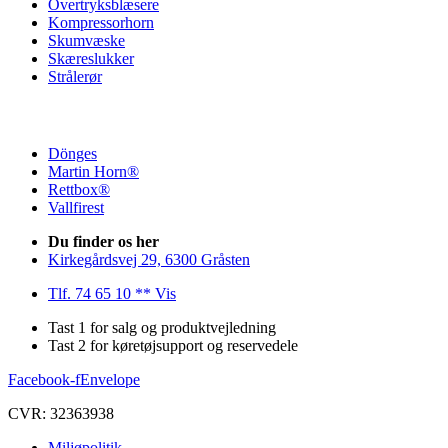
Overtryksblæsere
Kompressorhorn
Skumvæske
Skæreslukker
Strålerør
Dönges
Martin Horn®
Rettbox®
Vallfirest
Du finder os her
Kirkegårdsvej 29, 6300 Gråsten
Tlf. 74 65 10 ** Vis
Tast 1 for salg og produktvejledning
Tast 2 for køretøjsupport og reservedele
Facebook-f
Envelope
CVR: 32363938
Miljøpolitik