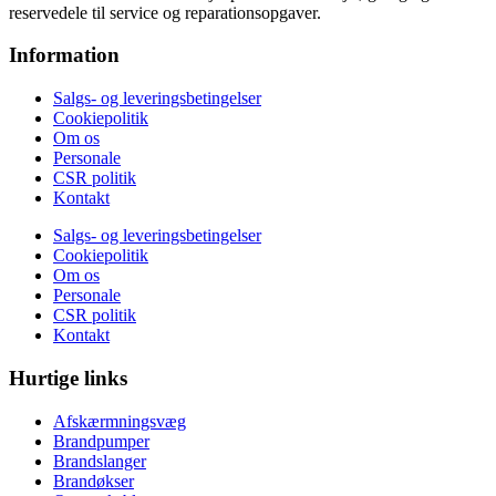
reservedele til service og reparationsopgaver.
Information
Salgs- og leveringsbetingelser
Cookiepolitik
Om os
Personale
CSR politik
Kontakt
Salgs- og leveringsbetingelser
Cookiepolitik
Om os
Personale
CSR politik
Kontakt
Hurtige links
Afskærmningsvæg
Brandpumper
Brandslanger
Brandøkser