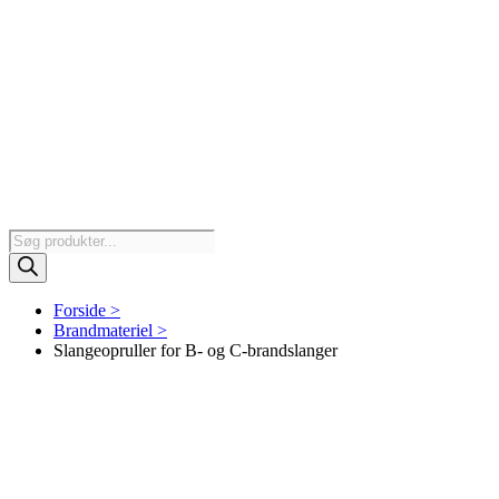
Products
search
Forside >
Brandmateriel >
Slangeopruller for B- og C-brandslanger