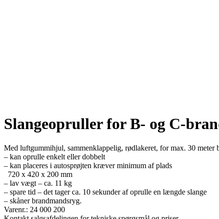
Slangeopruller for B- og C-bra
Med luftgummihjul, sammenklappelig, rødlakeret, for max. 30 meter 
– kan oprulle enkelt eller dobbelt
– kan placeres i autosprøjten kræver minimum af plads
720 x 420 x 200 mm
– lav vægt – ca. 11 kg
– spare tid – det tager ca. 10 sekunder af oprulle en længde slange
– skåner brandmandsryg.
Varenr.: 24 000 200
Kontakt salgsafdelingen for tekniske spørgsmål og priser.