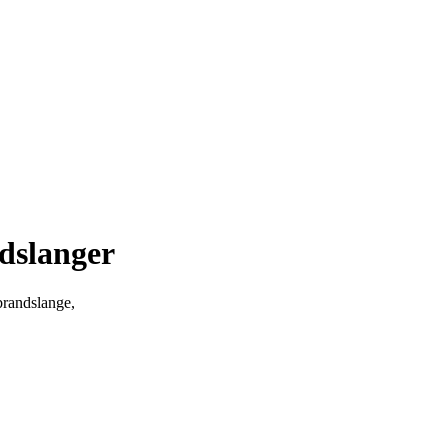
ndslanger
brandslange,