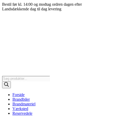
Videre
Bestil før kl. 14:00 og modtag ordren dagen efter
til
Landsdækkende dag til dag levering
indhold
Products
search
Forside
Brandbiler
Brandmateriel
Værksted
Reservedele