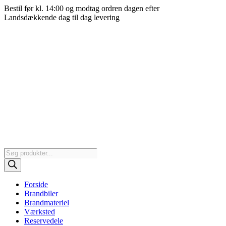
Videre
Bestil før kl. 14:00 og modtag ordren dagen efter
til
Landsdækkende dag til dag levering
indhold
Products
search
Forside
Brandbiler
Brandmateriel
Værksted
Reservedele