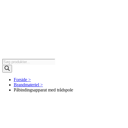
Products
search
Forside >
Brandmateriel >
Påbindingsapparat med trådspole