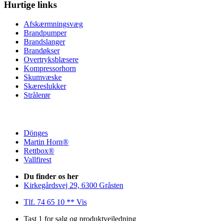
Hurtige links
Afskærmningsvæg
Brandpumper
Brandslanger
Brandøkser
Overtryksblæsere
Kompressorhorn
Skumvæske
Skæreslukker
Strålerør
Dönges
Martin Horn®
Rettbox®
Vallfirest
Du finder os her
Kirkegårdsvej 29, 6300 Gråsten
Tlf. 74 65 10 ** Vis
Tast 1 for salg og produktvejledning