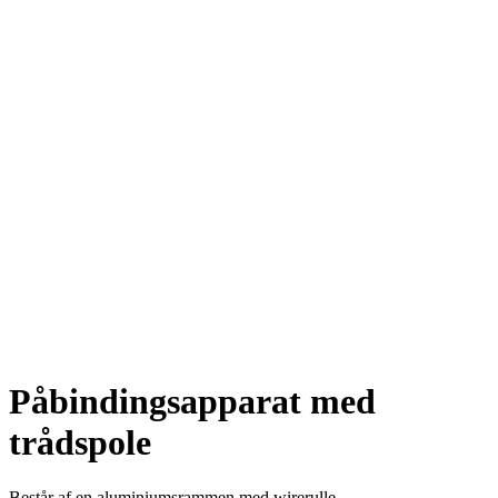
Påbindingsapparat med
trådspole
Består af en aluminiumsrammen med wirerulle.