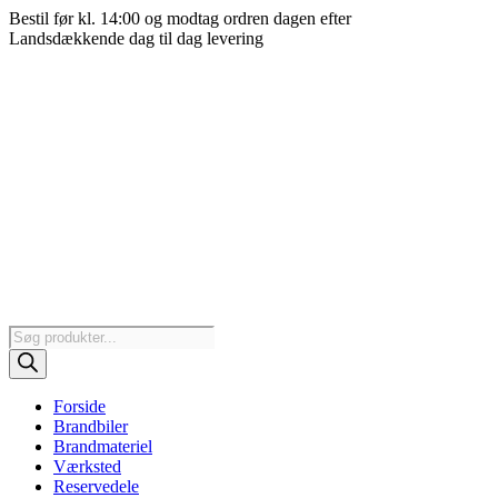
Videre
Bestil før kl. 14:00 og modtag ordren dagen efter
til
Landsdækkende dag til dag levering
indhold
Products
search
Forside
Brandbiler
Brandmateriel
Værksted
Reservedele