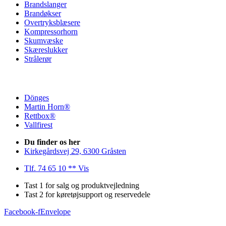
Brandslanger
Brandøkser
Overtryksblæsere
Kompressorhorn
Skumvæske
Skæreslukker
Strålerør
Dönges
Martin Horn®
Rettbox®
Vallfirest
Du finder os her
Kirkegårdsvej 29, 6300 Gråsten
Tlf. 74 65 10 ** Vis
Tast 1 for salg og produktvejledning
Tast 2 for køretøjsupport og reservedele
Facebook-f
Envelope