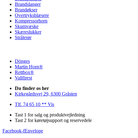
Brandslanger
Brandøkser
Overtryksblæsere
Kompressorhorn
Skumvæske
Skæreslukker
Strålerør
Dönges
Martin Horn®
Rettbox®
Vallfirest
Du finder os her
Kirkegårdsvej 29, 6300 Gråsten
Tlf. 74 65 10 ** Vis
Tast 1 for salg og produktvejledning
Tast 2 for køretøjsupport og reservedele
Facebook-f
Envelope