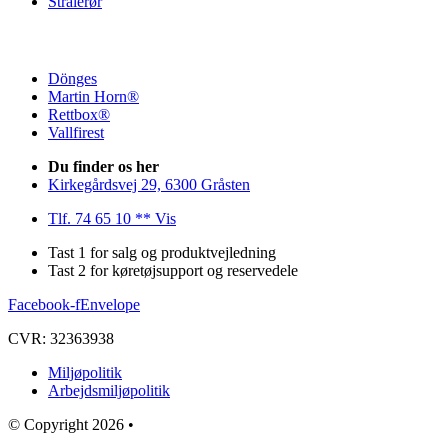
Strålerør
Dönges
Martin Horn®
Rettbox®
Vallfirest
Du finder os her
Kirkegårdsvej 29, 6300 Gråsten
Tlf. 74 65 10 ** Vis
Tast 1 for salg og produktvejledning
Tast 2 for køretøjsupport og reservedele
Facebook-f
Envelope
CVR: 32363938
Miljøpolitik
Arbejdsmiljøpolitik
© Copyright 2026 •