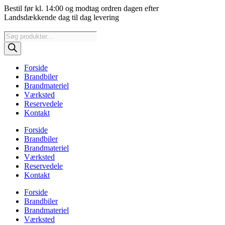
Videre
Bestil før kl. 14:00 og modtag ordren dagen efter
til
Landsdækkende dag til dag levering
indhold
Products
search
Forside
Brandbiler
Brandmateriel
Værksted
Reservedele
Kontakt
Forside
Brandbiler
Brandmateriel
Værksted
Reservedele
Kontakt
Forside
Brandbiler
Brandmateriel
Værksted