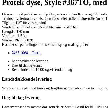
Protek dyse, Style #367TO, med 1
Dysen er med justerbar vandydelse, roterende tandkrans og 1½” indv. r
Trinløs regulering af vandstrålen fra samlet stråle til tågestråle (max. 
Tilgang: 1½” indv. rørgevind
Vandydelse: 360-475-550-750 liter/min. ved 7 bar
Længde: 180 mm
Vægt: ca. 1,5 kg
Varenr.: PR 367 038
Kontakt salgsafdelingen for tekniske spørgsmål og priser.
7465 1068 – Tast 1
Landdækkende levering
Dag til dag levering
Bestil inden kl. 14:00 og vi sender i dag
Landsdækkende levering
Vores samarbejde med kurér og fragtfirmaer betyder, at du kan få dine v
Dag til dag levering
Lagervarer sendes samme dag som de er bestilt. Bestil før kl. 14:00 o