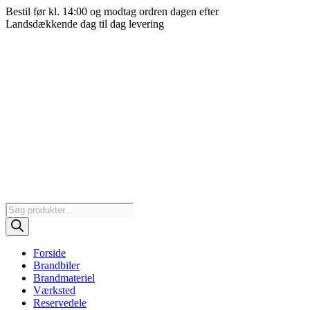
Videre
Bestil før kl. 14:00 og modtag ordren dagen efter
til
Landsdækkende dag til dag levering
indhold
Products
search
Forside
Brandbiler
Brandmateriel
Værksted
Reservedele