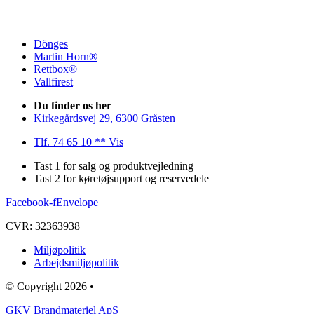
Dönges
Martin Horn®
Rettbox®
Vallfirest
Du finder os her
Kirkegårdsvej 29, 6300 Gråsten
Tlf. 74 65 10 ** Vis
Tast 1 for salg og produktvejledning
Tast 2 for køretøjsupport og reservedele
Facebook-f
Envelope
CVR: 32363938
Miljøpolitik
Arbejdsmiljøpolitik
© Copyright 2026 •
GKV Brandmateriel ApS