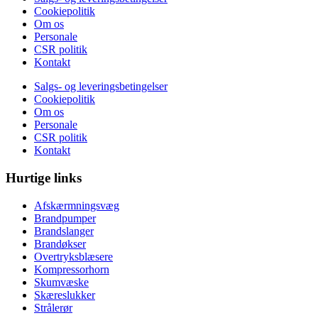
Cookiepolitik
Om os
Personale
CSR politik
Kontakt
Salgs- og leveringsbetingelser
Cookiepolitik
Om os
Personale
CSR politik
Kontakt
Hurtige links
Afskærmningsvæg
Brandpumper
Brandslanger
Brandøkser
Overtryksblæsere
Kompressorhorn
Skumvæske
Skæreslukker
Strålerør