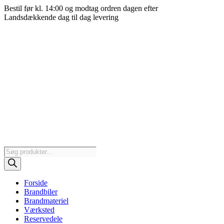
Videre
Bestil før kl. 14:00 og modtag ordren dagen efter
til
Landsdækkende dag til dag levering
indhold
Products
search
Forside
Brandbiler
Brandmateriel
Værksted
Reservedele