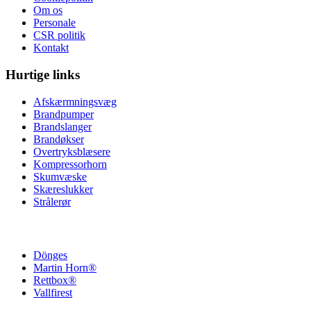
Om os
Personale
CSR politik
Kontakt
Hurtige links
Afskærmningsvæg
Brandpumper
Brandslanger
Brandøkser
Overtryksblæsere
Kompressorhorn
Skumvæske
Skæreslukker
Strålerør
Dönges
Martin Horn®
Rettbox®
Vallfirest