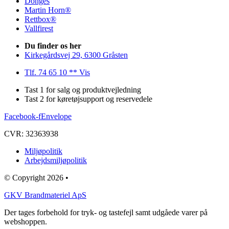
Dönges
Martin Horn®
Rettbox®
Vallfirest
Du finder os her
Kirkegårdsvej 29, 6300 Gråsten
Tlf. 74 65 10 ** Vis
Tast 1 for salg og produktvejledning
Tast 2 for køretøjsupport og reservedele
Facebook-f
Envelope
CVR: 32363938
Miljøpolitik
Arbejdsmiljøpolitik
© Copyright 2026 •
GKV Brandmateriel ApS
Der tages forbehold for tryk- og tastefejl samt udgåede varer på
webshoppen.