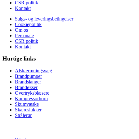
CSR politik
Kontakt
Salgs- og leveringsbetingelser
Cookiepolitik
Om os
Personale
CSR politik
Kontakt
Hurtige links
Afskærmningsvæg
Brandpumper
Brandslanger
Brandøkser
Overtryksblæsere
Kompressorhorn
Skumvæske
Skæreslukker
Strålerør