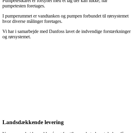
Pumpetestkaret er forsynet med et låg der kan lukke, når
pumpetesten foretages.
I pumperummet er vandtanken og pumpen forbundet til rørsystemet
hvor diverse målinger foretages.
Vi har i samarbejde med Danfoss lavet de indvendige forstærkninger
og rørsystemet.
Landsdækkende levering