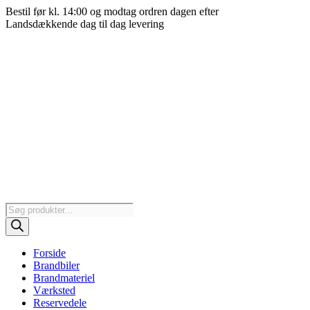
Videre
Bestil før kl. 14:00 og modtag ordren dagen efter
til
Landsdækkende dag til dag levering
indhold
Products
search
Forside
Brandbiler
Brandmateriel
Værksted
Reservedele