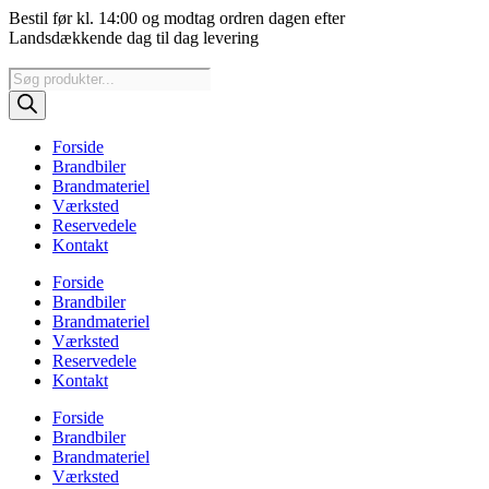
Videre
Bestil før kl. 14:00 og modtag ordren dagen efter
til
Landsdækkende dag til dag levering
indhold
Products
search
Forside
Brandbiler
Brandmateriel
Værksted
Reservedele
Kontakt
Forside
Brandbiler
Brandmateriel
Værksted
Reservedele
Kontakt
Forside
Brandbiler
Brandmateriel
Værksted