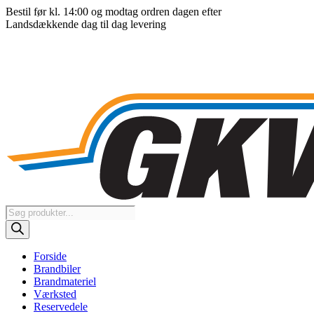
Videre
Bestil før kl. 14:00 og modtag ordren dagen efter
til
Landsdækkende dag til dag levering
indhold
Products
search
Forside
Brandbiler
Brandmateriel
Værksted
Reservedele