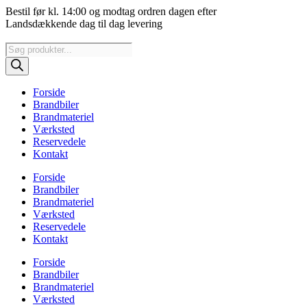
Videre
Bestil før kl. 14:00 og modtag ordren dagen efter
til
Landsdækkende dag til dag levering
indhold
Products
search
Forside
Brandbiler
Brandmateriel
Værksted
Reservedele
Kontakt
Forside
Brandbiler
Brandmateriel
Værksted
Reservedele
Kontakt
Forside
Brandbiler
Brandmateriel
Værksted