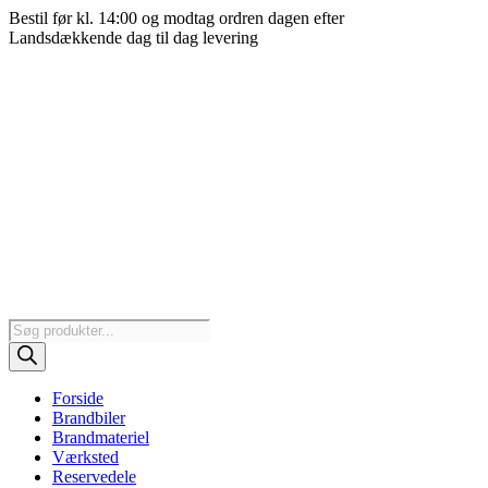
Videre
Bestil før kl. 14:00 og modtag ordren dagen efter
til
Landsdækkende dag til dag levering
indhold
Products
search
Forside
Brandbiler
Brandmateriel
Værksted
Reservedele