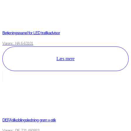
Betjeningspanel for LED trafikadvisor
Varenr.: HA 6-63101
Læs mere
DEFA tilkoblingsledning grøn v-stik
Varenr.: DE 721 460933