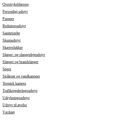
Overtryksblæsere
Personligt udstyr
Pumper
Redningsudstyr
Sanitetstelte
Skumudstyr
Skæreslukker
Slange- og slangeplejeudstyr
Slanger og brandslanger
Stiger
Strålerør og vandkanoner
Termisk kamera
Trafikreguleringsudstyr
Udrykningsudstyr
Udstyr til øvelse
Værktøj