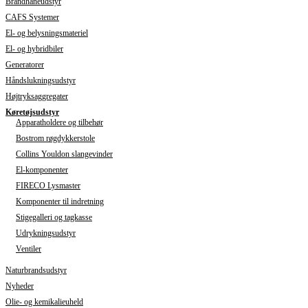
Brandhaneudstyr
CAFS Systemer
El- og belysningsmateriel
El- og hybridbiler
Generatorer
Håndslukningsudstyr
Højtryksaggregater
Køretøjsudstyr
Apparatholdere og tilbehør
Bostrom røgdykkerstole
Collins Youldon slangevinder
El-komponenter
FIRECO Lysmaster
Komponenter til indretning
Stigegalleri og tagkasse
Udrykningsudstyr
Ventiler
Naturbrandsudstyr
Nyheder
Olie- og kemikalieuheld