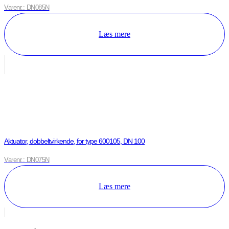
Varenr.: DN085N
Læs mere
Aktuator, dobbeltvirkende, for type 600105, DN 100
Varenr.: DN075N
Læs mere