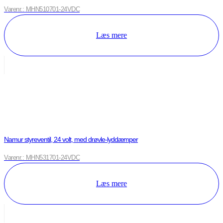
Varenr.: MHN510701-24VDC
Læs mere
Namur styreventil, 24 volt, med drøvle-lyddæmper
Varenr.: MHN531701-24VDC
Læs mere