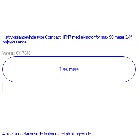
Højtryksslangevinde type Compact HR47 med el-motor for max 90 meter 3/4″
højtryksslange
Varenr.: CY 7846
Læs mere
4-side slangeføringsrulle fastmonteret på slangevinde