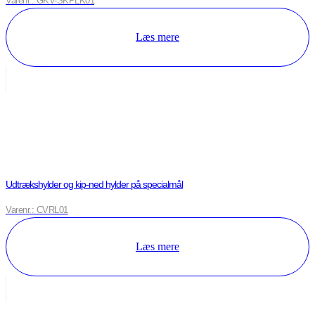
Varenr.: GKV-SKPLK01
Læs mere
Udtrækshylder og kip-ned hylder på specialmål
Varenr.: CVRL01
Læs mere