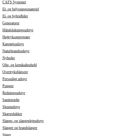
CAFS Systemer
El- og belysningsmateriel
El- og hybridbiler
Generatorer
Håndslukningsudstyr
Højtryksaggregater
Køretøjsudstyr
Naturbrandsudstyr
Nyheder
Olie- og kemikalieuheld
Overtryksblæsere
Personligt udstyr
Pumper
Redningsudstyr
Sanitetstelte
Skumudstyr
Skæreslukker
Slange- og slangeplejeudstyr
Slanger og brandslanger
Stiger