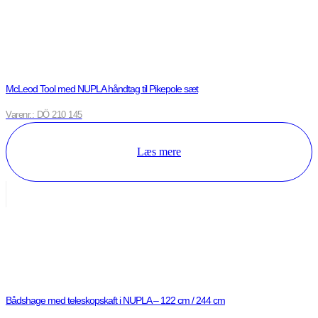
McLeod Tool med NUPLA håndtag til Pikepole sæt
Varenr.: DÖ 210 145
Læs mere
Bådshage med teleskopskaft i NUPLA – 122 cm / 244 cm