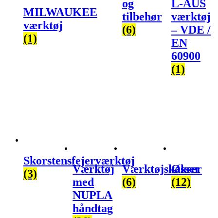
og
L-AUS
MILWAUKEE
tilbehør
værktøj
værktøj
(6)
– VDE /
(1)
EN
60900
(1)
Skorstensfejerværktøj
Værktøj
Værktøjskasser
Økser
(3)
med
(6)
(12)
NUPLA
håndtag