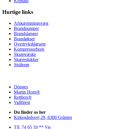
Kontakt
Hurtige links
Afskærmningsvæg
Brandpumper
Brandslanger
Brandøkser
Overtryksblæsere
Kompressorhorn
Skumvæske
Skæreslukker
Strålerør
Dönges
Martin Horn®
Rettbox®
Vallfirest
Du finder os her
Kirkegårdsvej 29, 6300 Gråsten
Tlf. 74 65 10 ** Vis