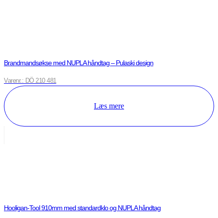
Brandmandsøkse med NUPLA håndtag – Pulaski design
Varenr.: DÖ 210 481
Læs mere
Hooligan-Tool 910mm med standardklo og NUPLA håndtag