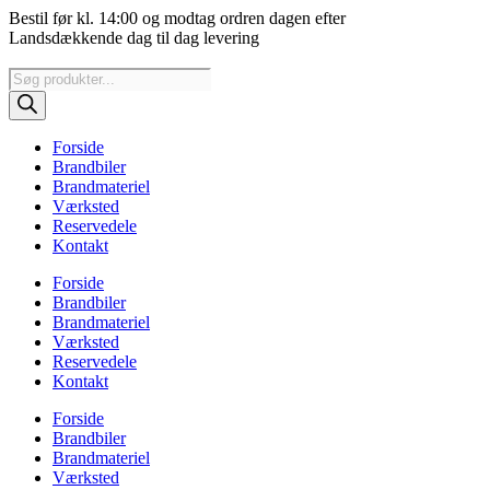
Videre
Bestil før kl. 14:00 og modtag ordren dagen efter
til
Landsdækkende dag til dag levering
indhold
Products
search
Forside
Brandbiler
Brandmateriel
Værksted
Reservedele
Kontakt
Forside
Brandbiler
Brandmateriel
Værksted
Reservedele
Kontakt
Forside
Brandbiler
Brandmateriel
Værksted