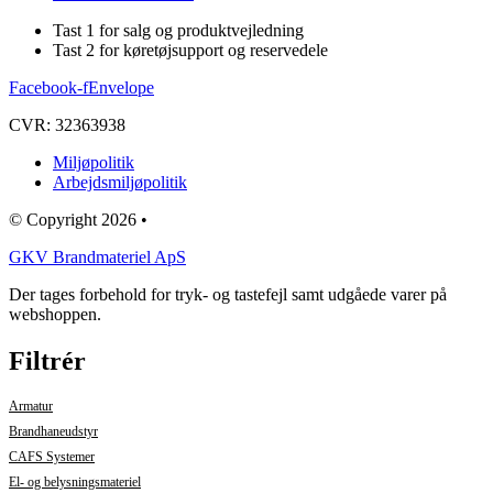
Tast 1 for salg og produktvejledning
Tast 2 for køretøjsupport og reservedele
Facebook-f
Envelope
CVR: 32363938
Miljøpolitik
Arbejdsmiljøpolitik
© Copyright 2026 •
GKV Brandmateriel ApS
Der tages forbehold for tryk- og tastefejl samt udgåede varer på
webshoppen.
Filtrér
Armatur
Brandhaneudstyr
CAFS Systemer
El- og belysningsmateriel