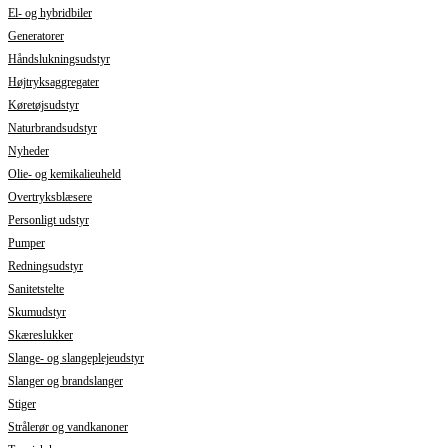
El- og hybridbiler
Generatorer
Håndslukningsudstyr
Højtryksaggregater
Køretøjsudstyr
Naturbrandsudstyr
Nyheder
Olie- og kemikalieuheld
Overtryksblæsere
Personligt udstyr
Pumper
Redningsudstyr
Sanitetstelte
Skumudstyr
Skæreslukker
Slange- og slangeplejeudstyr
Slanger og brandslanger
Stiger
Strålerør og vandkanoner