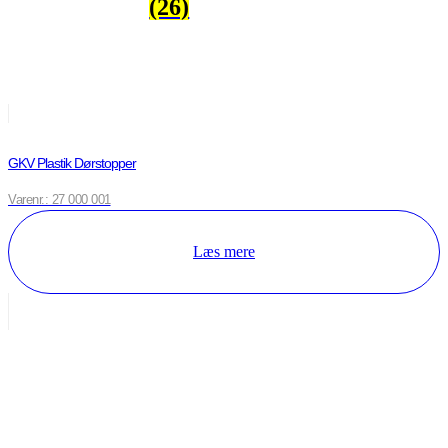
(26)
GKV Plastik Dørstopper
Varenr.: 27 000 001
Læs mere