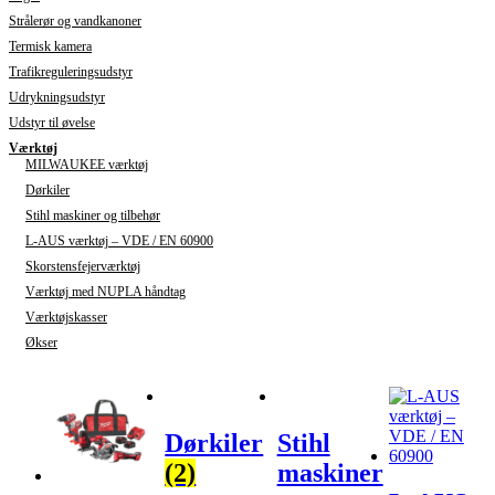
Strålerør og vandkanoner
Termisk kamera
Trafikreguleringsudstyr
Udrykningsudstyr
Udstyr til øvelse
Værktøj
MILWAUKEE værktøj
Dørkiler
Stihl maskiner og tilbehør
L-AUS værktøj – VDE / EN 60900
Skorstensfejerværktøj
Værktøj med NUPLA håndtag
Værktøjskasser
Økser
Dørkiler
Stihl
(2)
maskiner