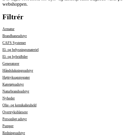
webshoppen.
Filtrér
Armatur
Brandhaneudstyr
CAFS Systemer
El- og belysningsmateriel
El- og hybridbiler
Generatorer
Håndslukningsudstyr
Højtryksaggregater
Køretøjsudstyr
Naturbrandsudstyr
Nyheder
Olie- og kemikalieuheld
Overtryksblæsere
Personligt udstyr
Pumper
Redningsudstyr