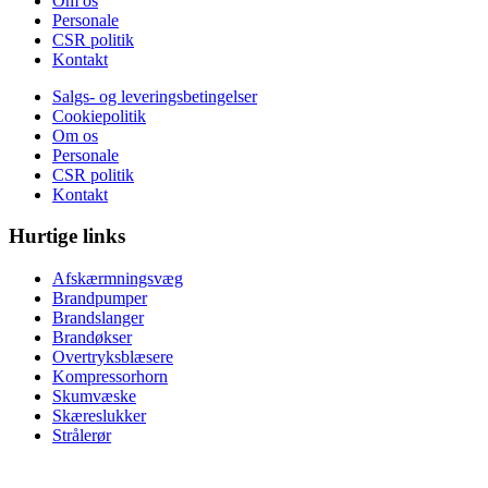
Om os
Personale
CSR politik
Kontakt
Salgs- og leveringsbetingelser
Cookiepolitik
Om os
Personale
CSR politik
Kontakt
Hurtige links
Afskærmningsvæg
Brandpumper
Brandslanger
Brandøkser
Overtryksblæsere
Kompressorhorn
Skumvæske
Skæreslukker
Strålerør