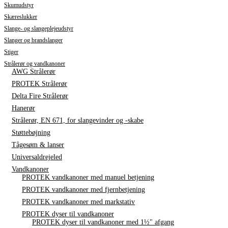
Skumudstyr
Skæreslukker
Slange- og slangeplejeudstyr
Slanger og brandslanger
Stiger
Strålerør og vandkanoner
AWG Strålerør
PROTEK Strålerør
Delta Fire Strålerør
Hanerør
Strålerør, EN 671, for slangevinder og -skabe
Støttebøjning
Tågesøm & lanser
Universaldrejeled
Vandkanoner
PROTEK vandkanoner med manuel betjening
PROTEK vandkanoner med fjernbetjening
PROTEK vandkanoner med markstativ
PROTEK dyser til vandkanoner
PROTEK dyser til vandkanoner med 1½" afgang