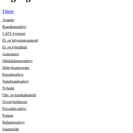
Filtrér
Armatur
Brandhaneudstyr
CAFS Systemer
El- og belysningsmateriel
El- og hybridbiler
Generatorer
Håndslukningsudstyr
Højtryksaggregater
Køretøjsudstyr
Naturbrandsudstyr
Nyheder
Olie- og kemikalieuheld
Overtryksblæsere
Personligt udstyr
Pumper
Redningsudstyr
Sanitetstelte