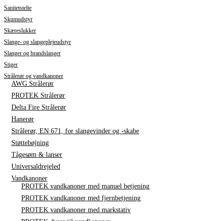
Sanitetstelte
Skumudstyr
Skæreslukker
Slange- og slangeplejeudstyr
Slanger og brandslanger
Stiger
Strålerør og vandkanoner
AWG Strålerør
PROTEK Strålerør
Delta Fire Strålerør
Hanerør
Strålerør, EN 671, for slangevinder og -skabe
Støttebøjning
Tågesøm & lanser
Universaldrejeled
Vandkanoner
PROTEK vandkanoner med manuel betjening
PROTEK vandkanoner med fjernbetjening
PROTEK vandkanoner med markstativ