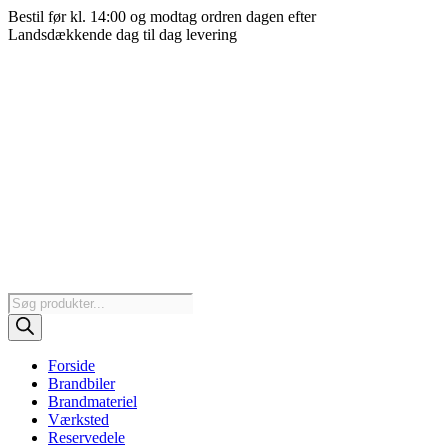
Videre
Bestil før kl. 14:00 og modtag ordren dagen efter
til
Landsdækkende dag til dag levering
indhold
Products
search
Forside
Brandbiler
Brandmateriel
Værksted
Reservedele