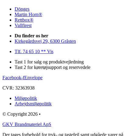
Dönges
Martin Horn®
Rettbox®
Vallfirest
Du finder os her
Kirkegårdsvej 29, 6300 Gråsten
Tlf. 74 65 10 ** Vis
Tast 1 for salg og produktvejledning
Tast 2 for køretøjsupport og reservedele
Facebook-f
Envelope
CVR: 32363938
Miljøpolitik
Arbejdsmiljøpolitik
© Copyright 2026 •
GKV Brandmateriel ApS
Der tages forbehold for tryk- og tastefejl samt udgåede varer på